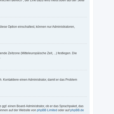
nlichen Bereich“; der Link dazu wird meist oben auf der Seite
iese Option einschaltest, können nur Administratoren,
nde Zeitzone (Mitteleuropäische Zeit, ...) festlegen. Die
.
sch. Kontaktiere einen Administrator, damit er das Problem
e ggf. einen Board-Administrator, ob er das Sprachpaket, das
 können auf der Website von
phpBB Limited
oder auf
phpBB.de