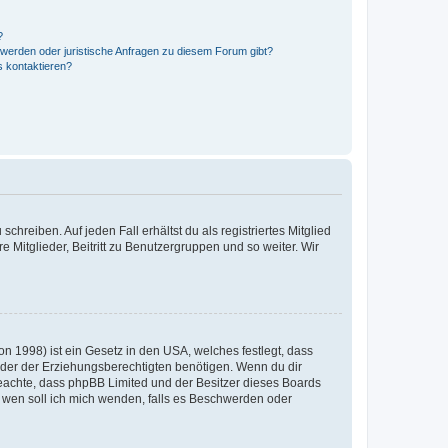
?
hwerden oder juristische Anfragen zu diesem Forum gibt?
s kontaktieren?
chreiben. Auf jeden Fall erhältst du als registriertes Mitglied
e Mitglieder, Beitritt zu Benutzergruppen und so weiter. Wir
n 1998) ist ein Gesetz in den USA, welches festlegt, dass
der der Erziehungsberechtigten benötigen. Wenn du dir
te beachte, dass phpBB Limited und der Besitzer dieses Boards
An wen soll ich mich wenden, falls es Beschwerden oder