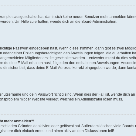
g komplett ausgeschaltet hat, damit sich keine neuen Benutzer mehr anmelden könn
 wurden. Um Hilfe zu erhalten, wende dich an die Board-Administration.
 richtige Passwort eingegeben hast. Wenn diese stimmen, dann gibt es zwei Mögl
tern oder deiner Erziehungsberechtigten den Anweisungen folgen, die du erhalten ha
u angemeldeten Mitglieder erst freigeschaltet werden – entweder musst du dies selbs
. Wenn du eine E-Mail erhalten hast, folge den dort enthaltenen Anweisungen. Ansons
 dir sicher bist, dass deine E-Mail-Adresse korrekt eingegeben wurde, dann kontak
Benutzername und dein Passwort richtig sind. Wenn dies der Fall ist, wende dich a
ionsproblem mit der Website vorliegt, welches ein Administrator lösen muss.
icht mehr anmelden?!
erschieden Gründen deaktiviert oder gelöscht hat. Außerdem löschen viele Boards r
triere dich einfach erneut und nimm aktiv an den Diskussionen teil!