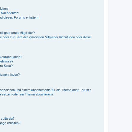
icken!
 Nachrichten!
ed dieses Forums erhalten!
d ignorierten Mitglieder?
e oder zur Liste der ignorierten Mitglieder hinzufügen oder diese
en durchsuchen?
gebnisse?
re Seite?
hemen finden?
esezeichen und einem Abonnements für ein Thema oder Forum?
a setzen oder ein Thema abonnieren?
 zulässig?
hänge erhalten?