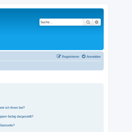
Suche
Erweiterte Suche
Registrieren
Anmelden
ete ich ihnen bei?
en farbig dargestellt?
tartseite?