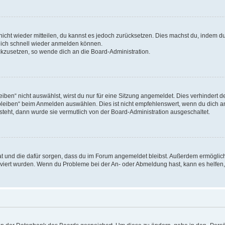
 nicht wieder mitteilen, du kannst es jedoch zurücksetzen. Dies machst du, indem 
 dich schnell wieder anmelden können.
ückzusetzen, so wende dich an die Board-Administration.
en“ nicht auswählst, wirst du nur für eine Sitzung angemeldet. Dies verhindert 
leiben“ beim Anmelden auswählen. Dies ist nicht empfehlenswert, wenn du dich an
 steht, dann wurde sie vermutlich von der Board-Administration ausgeschaltet.
 hat und die dafür sorgen, dass du im Forum angemeldet bleibst. Außerdem ermögli
tiviert wurden. Wenn du Probleme bei der An- oder Abmeldung hast, kann es helfen