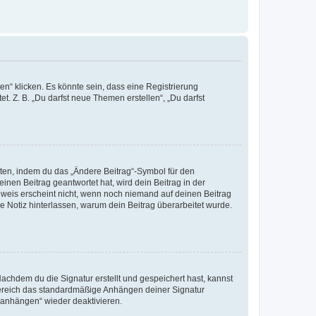
n“ klicken. Es könnte sein, dass eine Registrierung
t. Z. B. „Du darfst neue Themen erstellen“, „Du darfst
iten, indem du das „Ändere Beitrag“-Symbol für den
inen Beitrag geantwortet hat, wird dein Beitrag in der
nweis erscheint nicht, wenn noch niemand auf deinen Beitrag
ne Notiz hinterlassen, warum dein Beitrag überarbeitet wurde.
chdem du die Signatur erstellt und gespeichert hast, kannst
Bereich das standardmäßige Anhängen deiner Signatur
r anhängen“ wieder deaktivieren.