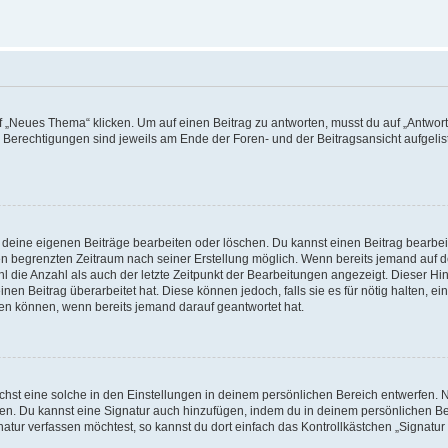
„Neues Thema“ klicken. Um auf einen Beitrag zu antworten, musst du auf „Antworte
e Berechtigungen sind jeweils am Ende der Foren- und der Beitragsansicht aufgeliste
r deine eigenen Beiträge bearbeiten oder löschen. Du kannst einen Beitrag bearbe
inen begrenzten Zeitraum nach seiner Erstellung möglich. Wenn bereits jemand auf de
 die Anzahl als auch der letzte Zeitpunkt der Bearbeitungen angezeigt. Dieser Hi
en Beitrag überarbeitet hat. Diese können jedoch, falls sie es für nötig halten, ei
hen können, wenn bereits jemand darauf geantwortet hat.
st eine solche in den Einstellungen in deinem persönlichen Bereich entwerfen. Na
eren. Du kannst eine Signatur auch hinzufügen, indem du in deinem persönlichen 
atur verfassen möchtest, so kannst du dort einfach das Kontrollkästchen „Signatu