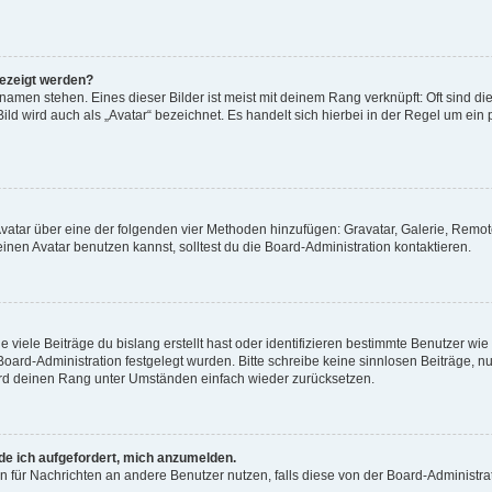
gezeigt werden?
amen stehen. Eines dieser Bilder ist meist mit deinem Rang verknüpft: Oft sind di
ld wird auch als „Avatar“ bezeichnet. Es handelt sich hierbei in der Regel um ein
 Avatar über eine der folgenden vier Methoden hinzufügen: Gravatar, Galerie, Rem
en Avatar benutzen kannst, solltest du die Board-Administration kontaktieren.
viele Beiträge du bislang erstellt hast oder identifizieren bestimmte Benutzer w
 Board-Administration festgelegt wurden. Bitte schreibe keine sinnlosen Beiträge
wird deinen Rang unter Umständen einfach wieder zurücksetzen.
rde ich aufgefordert, mich anzumelden.
ion für Nachrichten an andere Benutzer nutzen, falls diese von der Board-Administ