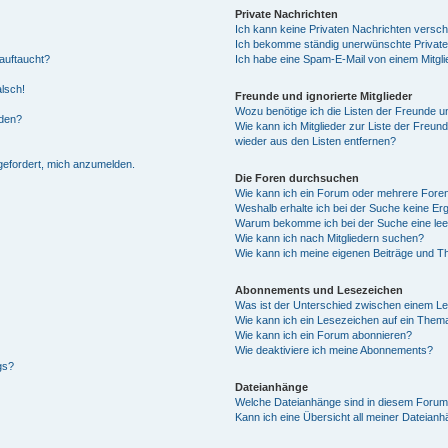
Private Nachrichten
Ich kann keine Privaten Nachrichten versch
Ich bekomme ständig unerwünschte Private
auftaucht?
Ich habe eine Spam-E-Mail von einem Mitgli
alsch!
Freunde und ignorierte Mitglieder
Wozu benötige ich die Listen der Freunde un
rden?
Wie kann ich Mitglieder zur Liste der Freund
wieder aus den Listen entfernen?
fgefordert, mich anzumelden.
Die Foren durchsuchen
Wie kann ich ein Forum oder mehrere For
Weshalb erhalte ich bei der Suche keine Er
Warum bekomme ich bei der Suche eine lee
Wie kann ich nach Mitgliedern suchen?
Wie kann ich meine eigenen Beiträge und T
Abonnements und Lesezeichen
Was ist der Unterschied zwischen einem L
Wie kann ich ein Lesezeichen auf ein Them
Wie kann ich ein Forum abonnieren?
Wie deaktiviere ich meine Abonnements?
gs?
Dateianhänge
Welche Dateianhänge sind in diesem Forum
Kann ich eine Übersicht all meiner Dateian