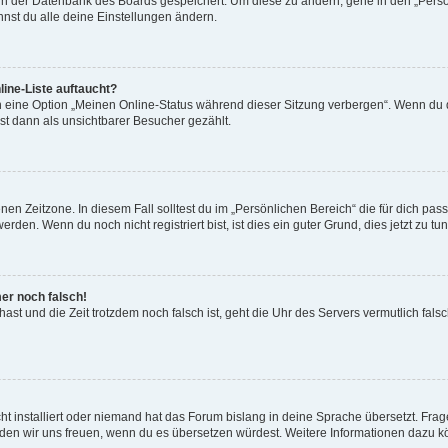
n in der Datenbank des Boards gespeichert. Um diese zu ändern, gehe in den „Persö
nst du alle deine Einstellungen ändern.
ine-Liste auftaucht?
n eine Option „Meinen Online-Status während dieser Sitzung verbergen“. Wenn du d
st dann als unsichtbarer Besucher gezählt.
en Zeitzone. In diesem Fall solltest du im „Persönlichen Bereich“ die für dich passe
den. Wenn du noch nicht registriert bist, ist dies ein guter Grund, dies jetzt zu tun
mer noch falsch!
t hast und die Zeit trotzdem noch falsch ist, geht die Uhr des Servers vermutlich fal
t installiert oder niemand hat das Forum bislang in deine Sprache übersetzt. Frag
, würden wir uns freuen, wenn du es übersetzen würdest. Weitere Informationen dazu