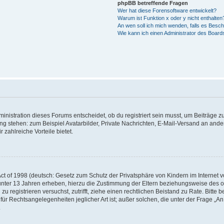
phpBB betreffende Fragen
Wer hat diese Forensoftware entwickelt?
Warum ist Funktion x oder y nicht enthalten
An wen soll ich mich wenden, falls es Besc
Wie kann ich einen Administrator des Board
istration dieses Forums entscheidet, ob du registriert sein musst, um Beiträge zu s
ung stehen: zum Beispiel Avatarbilder, Private Nachrichten, E-Mail-Versand an ander
 zahlreiche Vorteile bietet.
t of 1998 (deutsch: Gesetz zum Schutz der Privatsphäre von Kindern im Internet vo
unter 13 Jahren erheben, hierzu die Zustimmung der Eltern beziehungsweise des o
h zu registrieren versuchst, zutrifft, ziehe einen rechtlichen Beistand zu Rate. Bit
für Rechtsangelegenheiten jeglicher Art ist; außer solchen, die unter der Frage „
.