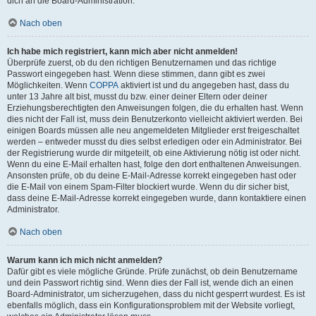
dich an die Board-Administration.
Nach oben
Ich habe mich registriert, kann mich aber nicht anmelden!
Überprüfe zuerst, ob du den richtigen Benutzernamen und das richtige
Passwort eingegeben hast. Wenn diese stimmen, dann gibt es zwei
Möglichkeiten. Wenn
COPPA
aktiviert ist und du angegeben hast, dass du
unter 13 Jahre alt bist, musst du bzw. einer deiner Eltern oder deiner
Erziehungsberechtigten den Anweisungen folgen, die du erhalten hast. Wenn
dies nicht der Fall ist, muss dein Benutzerkonto vielleicht aktiviert werden. Bei
einigen Boards müssen alle neu angemeldeten Mitglieder erst freigeschaltet
werden – entweder musst du dies selbst erledigen oder ein Administrator. Bei
der Registrierung wurde dir mitgeteilt, ob eine Aktivierung nötig ist oder nicht.
Wenn du eine E-Mail erhalten hast, folge den dort enthaltenen Anweisungen.
Ansonsten prüfe, ob du deine E-Mail-Adresse korrekt eingegeben hast oder
die E-Mail von einem Spam-Filter blockiert wurde. Wenn du dir sicher bist,
dass deine E-Mail-Adresse korrekt eingegeben wurde, dann kontaktiere einen
Administrator.
Nach oben
Warum kann ich mich nicht anmelden?
Dafür gibt es viele mögliche Gründe. Prüfe zunächst, ob dein Benutzername
und dein Passwort richtig sind. Wenn dies der Fall ist, wende dich an einen
Board-Administrator, um sicherzugehen, dass du nicht gesperrt wurdest. Es ist
ebenfalls möglich, dass ein Konfigurationsproblem mit der Website vorliegt,