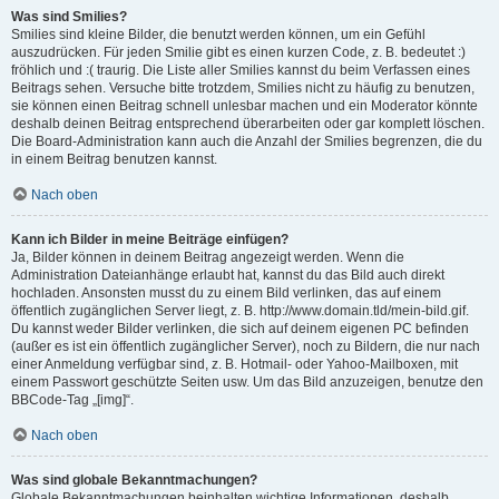
Was sind Smilies?
Smilies sind kleine Bilder, die benutzt werden können, um ein Gefühl
auszudrücken. Für jeden Smilie gibt es einen kurzen Code, z. B. bedeutet :)
fröhlich und :( traurig. Die Liste aller Smilies kannst du beim Verfassen eines
Beitrags sehen. Versuche bitte trotzdem, Smilies nicht zu häufig zu benutzen,
sie können einen Beitrag schnell unlesbar machen und ein Moderator könnte
deshalb deinen Beitrag entsprechend überarbeiten oder gar komplett löschen.
Die Board-Administration kann auch die Anzahl der Smilies begrenzen, die du
in einem Beitrag benutzen kannst.
Nach oben
Kann ich Bilder in meine Beiträge einfügen?
Ja, Bilder können in deinem Beitrag angezeigt werden. Wenn die
Administration Dateianhänge erlaubt hat, kannst du das Bild auch direkt
hochladen. Ansonsten musst du zu einem Bild verlinken, das auf einem
öffentlich zugänglichen Server liegt, z. B. http://www.domain.tld/mein-bild.gif.
Du kannst weder Bilder verlinken, die sich auf deinem eigenen PC befinden
(außer es ist ein öffentlich zugänglicher Server), noch zu Bildern, die nur nach
einer Anmeldung verfügbar sind, z. B. Hotmail- oder Yahoo-Mailboxen, mit
einem Passwort geschützte Seiten usw. Um das Bild anzuzeigen, benutze den
BBCode-Tag „[img]“.
Nach oben
Was sind globale Bekanntmachungen?
Globale Bekanntmachungen beinhalten wichtige Informationen, deshalb