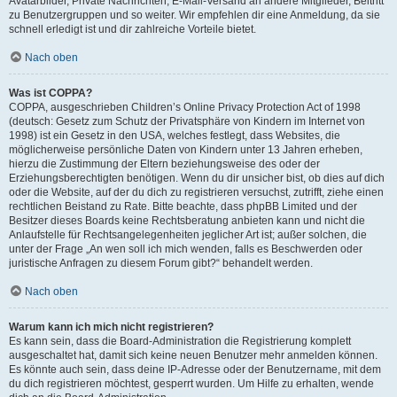
Avatarbilder, Private Nachrichten, E-Mail-Versand an andere Mitglieder, Beitritt
zu Benutzergruppen und so weiter. Wir empfehlen dir eine Anmeldung, da sie
schnell erledigt ist und dir zahlreiche Vorteile bietet.
Nach oben
Was ist COPPA?
COPPA, ausgeschrieben Children’s Online Privacy Protection Act of 1998
(deutsch: Gesetz zum Schutz der Privatsphäre von Kindern im Internet von
1998) ist ein Gesetz in den USA, welches festlegt, dass Websites, die
möglicherweise persönliche Daten von Kindern unter 13 Jahren erheben,
hierzu die Zustimmung der Eltern beziehungsweise des oder der
Erziehungsberechtigten benötigen. Wenn du dir unsicher bist, ob dies auf dich
oder die Website, auf der du dich zu registrieren versuchst, zutrifft, ziehe einen
rechtlichen Beistand zu Rate. Bitte beachte, dass phpBB Limited und der
Besitzer dieses Boards keine Rechtsberatung anbieten kann und nicht die
Anlaufstelle für Rechtsangelegenheiten jeglicher Art ist; außer solchen, die
unter der Frage „An wen soll ich mich wenden, falls es Beschwerden oder
juristische Anfragen zu diesem Forum gibt?“ behandelt werden.
Nach oben
Warum kann ich mich nicht registrieren?
Es kann sein, dass die Board-Administration die Registrierung komplett
ausgeschaltet hat, damit sich keine neuen Benutzer mehr anmelden können.
Es könnte auch sein, dass deine IP-Adresse oder der Benutzername, mit dem
du dich registrieren möchtest, gesperrt wurden. Um Hilfe zu erhalten, wende