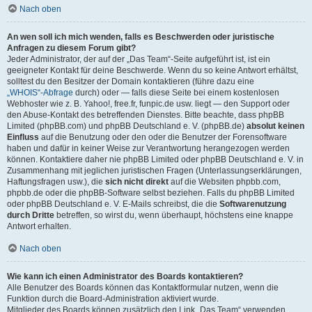
Nach oben
An wen soll ich mich wenden, falls es Beschwerden oder juristische
Anfragen zu diesem Forum gibt?
Jeder Administrator, der auf der „Das Team“-Seite aufgeführt ist, ist ein
geeigneter Kontakt für deine Beschwerde. Wenn du so keine Antwort erhältst,
solltest du den Besitzer der Domain kontaktieren (führe dazu eine
„WHOIS“-Abfrage
durch) oder — falls diese Seite bei einem kostenlosen
Webhoster wie z. B. Yahoo!, free.fr, funpic.de usw. liegt — den Support oder
den Abuse-Kontakt des betreffenden Dienstes. Bitte beachte, dass phpBB
Limited (phpBB.com) und phpBB Deutschland e. V. (phpBB.de)
absolut keinen
Einfluss
auf die Benutzung oder den oder die Benutzer der Forensoftware
haben und dafür in keiner Weise zur Verantwortung herangezogen werden
können. Kontaktiere daher nie phpBB Limited oder phpBB Deutschland e. V. in
Zusammenhang mit jeglichen juristischen Fragen (Unterlassungserklärungen,
Haftungsfragen usw.), die
sich nicht direkt
auf die Websiten phpbb.com,
phpbb.de oder die phpBB-Software selbst beziehen. Falls du phpBB Limited
oder phpBB Deutschland e. V. E-Mails schreibst, die die
Softwarenutzung
durch Dritte
betreffen, so wirst du, wenn überhaupt, höchstens eine knappe
Antwort erhalten.
Nach oben
Wie kann ich einen Administrator des Boards kontaktieren?
Alle Benutzer des Boards können das Kontaktformular nutzen, wenn die
Funktion durch die Board-Administration aktiviert wurde.
Mitglieder des Boards können zusätzlich den Link „Das Team“ verwenden.