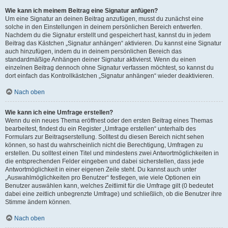
Wie kann ich meinem Beitrag eine Signatur anfügen?
Um eine Signatur an deinen Beitrag anzufügen, musst du zunächst eine
solche in den Einstellungen in deinem persönlichen Bereich entwerfen.
Nachdem du die Signatur erstellt und gespeichert hast, kannst du in jedem
Beitrag das Kästchen „Signatur anhängen“ aktivieren. Du kannst eine Signatur
auch hinzufügen, indem du in deinem persönlichen Bereich das
standardmäßige Anhängen deiner Signatur aktivierst. Wenn du einen
einzelnen Beitrag dennoch ohne Signatur verfassen möchtest, so kannst du
dort einfach das Kontrollkästchen „Signatur anhängen“ wieder deaktivieren.
Nach oben
Wie kann ich eine Umfrage erstellen?
Wenn du ein neues Thema eröffnest oder den ersten Beitrag eines Themas
bearbeitest, findest du ein Register „Umfrage erstellen“ unterhalb des
Formulars zur Beitragserstellung. Solltest du diesen Bereich nicht sehen
können, so hast du wahrscheinlich nicht die Berechtigung, Umfragen zu
erstellen. Du solltest einen Titel und mindestens zwei Antwortmöglichkeiten in
die entsprechenden Felder eingeben und dabei sicherstellen, dass jede
Antwortmöglichkeit in einer eigenen Zeile steht. Du kannst auch unter
„Auswahlmöglichkeiten pro Benutzer“ festlegen, wie viele Optionen ein
Benutzer auswählen kann, welches Zeitlimit für die Umfrage gilt (0 bedeutet
dabei eine zeitlich unbegrenzte Umfrage) und schließlich, ob die Benutzer ihre
Stimme ändern können.
Nach oben