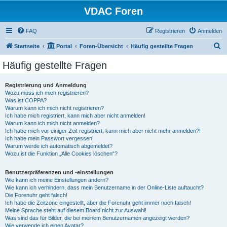
VDAC Foren
FAQ
Registrieren
Anmelden
S
Startseite
Portal
Foren-Übersicht
Häufig gestellte Fragen
u
Häufig gestellte Fragen
c
h
Registrierung und Anmeldung
Wozu muss ich mich registrieren?
e
Was ist COPPA?
Warum kann ich mich nicht registrieren?
Ich habe mich registriert, kann mich aber nicht anmelden!
Warum kann ich mich nicht anmelden?
Ich habe mich vor einiger Zeit registriert, kann mich aber nicht mehr anmelden?!
Ich habe mein Passwort vergessen!
Warum werde ich automatisch abgemeldet?
Wozu ist die Funktion „Alle Cookies löschen“?
Benutzerpräferenzen und -einstellungen
Wie kann ich meine Einstellungen ändern?
Wie kann ich verhindern, dass mein Benutzername in der Online-Liste auftaucht?
Die Forenuhr geht falsch!
Ich habe die Zeitzone eingestellt, aber die Forenuhr geht immer noch falsch!
Meine Sprache steht auf diesem Board nicht zur Auswahl!
Was sind das für Bilder, die bei meinem Benutzernamen angezeigt werden?
Wie verwende ich einen Avatar?