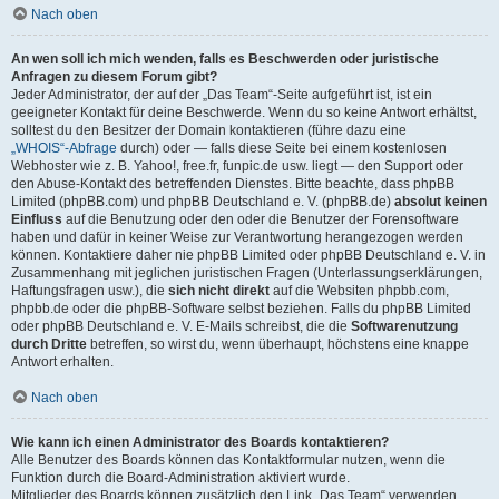
Nach oben
An wen soll ich mich wenden, falls es Beschwerden oder juristische
Anfragen zu diesem Forum gibt?
Jeder Administrator, der auf der „Das Team“-Seite aufgeführt ist, ist ein
geeigneter Kontakt für deine Beschwerde. Wenn du so keine Antwort erhältst,
solltest du den Besitzer der Domain kontaktieren (führe dazu eine
„WHOIS“-Abfrage
durch) oder — falls diese Seite bei einem kostenlosen
Webhoster wie z. B. Yahoo!, free.fr, funpic.de usw. liegt — den Support oder
den Abuse-Kontakt des betreffenden Dienstes. Bitte beachte, dass phpBB
Limited (phpBB.com) und phpBB Deutschland e. V. (phpBB.de)
absolut keinen
Einfluss
auf die Benutzung oder den oder die Benutzer der Forensoftware
haben und dafür in keiner Weise zur Verantwortung herangezogen werden
können. Kontaktiere daher nie phpBB Limited oder phpBB Deutschland e. V. in
Zusammenhang mit jeglichen juristischen Fragen (Unterlassungserklärungen,
Haftungsfragen usw.), die
sich nicht direkt
auf die Websiten phpbb.com,
phpbb.de oder die phpBB-Software selbst beziehen. Falls du phpBB Limited
oder phpBB Deutschland e. V. E-Mails schreibst, die die
Softwarenutzung
durch Dritte
betreffen, so wirst du, wenn überhaupt, höchstens eine knappe
Antwort erhalten.
Nach oben
Wie kann ich einen Administrator des Boards kontaktieren?
Alle Benutzer des Boards können das Kontaktformular nutzen, wenn die
Funktion durch die Board-Administration aktiviert wurde.
Mitglieder des Boards können zusätzlich den Link „Das Team“ verwenden.