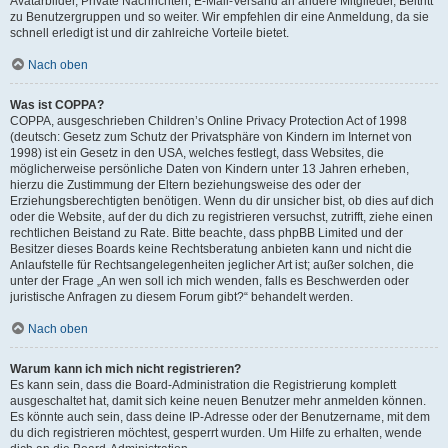
Avatarbilder, Private Nachrichten, E-Mail-Versand an andere Mitglieder, Beitritt
zu Benutzergruppen und so weiter. Wir empfehlen dir eine Anmeldung, da sie
schnell erledigt ist und dir zahlreiche Vorteile bietet.
Nach oben
Was ist COPPA?
COPPA, ausgeschrieben Children’s Online Privacy Protection Act of 1998
(deutsch: Gesetz zum Schutz der Privatsphäre von Kindern im Internet von
1998) ist ein Gesetz in den USA, welches festlegt, dass Websites, die
möglicherweise persönliche Daten von Kindern unter 13 Jahren erheben,
hierzu die Zustimmung der Eltern beziehungsweise des oder der
Erziehungsberechtigten benötigen. Wenn du dir unsicher bist, ob dies auf dich
oder die Website, auf der du dich zu registrieren versuchst, zutrifft, ziehe einen
rechtlichen Beistand zu Rate. Bitte beachte, dass phpBB Limited und der
Besitzer dieses Boards keine Rechtsberatung anbieten kann und nicht die
Anlaufstelle für Rechtsangelegenheiten jeglicher Art ist; außer solchen, die
unter der Frage „An wen soll ich mich wenden, falls es Beschwerden oder
juristische Anfragen zu diesem Forum gibt?“ behandelt werden.
Nach oben
Warum kann ich mich nicht registrieren?
Es kann sein, dass die Board-Administration die Registrierung komplett
ausgeschaltet hat, damit sich keine neuen Benutzer mehr anmelden können.
Es könnte auch sein, dass deine IP-Adresse oder der Benutzername, mit dem
du dich registrieren möchtest, gesperrt wurden. Um Hilfe zu erhalten, wende