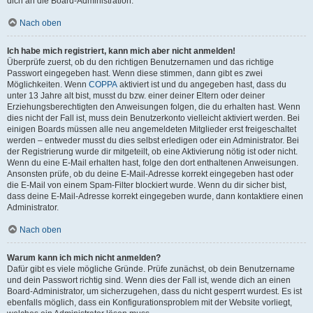
dich an die Board-Administration.
Nach oben
Ich habe mich registriert, kann mich aber nicht anmelden!
Überprüfe zuerst, ob du den richtigen Benutzernamen und das richtige
Passwort eingegeben hast. Wenn diese stimmen, dann gibt es zwei
Möglichkeiten. Wenn
COPPA
aktiviert ist und du angegeben hast, dass du
unter 13 Jahre alt bist, musst du bzw. einer deiner Eltern oder deiner
Erziehungsberechtigten den Anweisungen folgen, die du erhalten hast. Wenn
dies nicht der Fall ist, muss dein Benutzerkonto vielleicht aktiviert werden. Bei
einigen Boards müssen alle neu angemeldeten Mitglieder erst freigeschaltet
werden – entweder musst du dies selbst erledigen oder ein Administrator. Bei
der Registrierung wurde dir mitgeteilt, ob eine Aktivierung nötig ist oder nicht.
Wenn du eine E-Mail erhalten hast, folge den dort enthaltenen Anweisungen.
Ansonsten prüfe, ob du deine E-Mail-Adresse korrekt eingegeben hast oder
die E-Mail von einem Spam-Filter blockiert wurde. Wenn du dir sicher bist,
dass deine E-Mail-Adresse korrekt eingegeben wurde, dann kontaktiere einen
Administrator.
Nach oben
Warum kann ich mich nicht anmelden?
Dafür gibt es viele mögliche Gründe. Prüfe zunächst, ob dein Benutzername
und dein Passwort richtig sind. Wenn dies der Fall ist, wende dich an einen
Board-Administrator, um sicherzugehen, dass du nicht gesperrt wurdest. Es ist
ebenfalls möglich, dass ein Konfigurationsproblem mit der Website vorliegt,