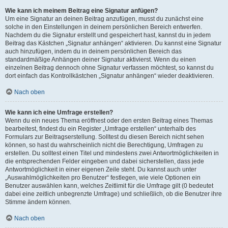
Wie kann ich meinem Beitrag eine Signatur anfügen?
Um eine Signatur an deinen Beitrag anzufügen, musst du zunächst eine
solche in den Einstellungen in deinem persönlichen Bereich entwerfen.
Nachdem du die Signatur erstellt und gespeichert hast, kannst du in jedem
Beitrag das Kästchen „Signatur anhängen“ aktivieren. Du kannst eine Signatur
auch hinzufügen, indem du in deinem persönlichen Bereich das
standardmäßige Anhängen deiner Signatur aktivierst. Wenn du einen
einzelnen Beitrag dennoch ohne Signatur verfassen möchtest, so kannst du
dort einfach das Kontrollkästchen „Signatur anhängen“ wieder deaktivieren.
Nach oben
Wie kann ich eine Umfrage erstellen?
Wenn du ein neues Thema eröffnest oder den ersten Beitrag eines Themas
bearbeitest, findest du ein Register „Umfrage erstellen“ unterhalb des
Formulars zur Beitragserstellung. Solltest du diesen Bereich nicht sehen
können, so hast du wahrscheinlich nicht die Berechtigung, Umfragen zu
erstellen. Du solltest einen Titel und mindestens zwei Antwortmöglichkeiten in
die entsprechenden Felder eingeben und dabei sicherstellen, dass jede
Antwortmöglichkeit in einer eigenen Zeile steht. Du kannst auch unter
„Auswahlmöglichkeiten pro Benutzer“ festlegen, wie viele Optionen ein
Benutzer auswählen kann, welches Zeitlimit für die Umfrage gilt (0 bedeutet
dabei eine zeitlich unbegrenzte Umfrage) und schließlich, ob die Benutzer ihre
Stimme ändern können.
Nach oben