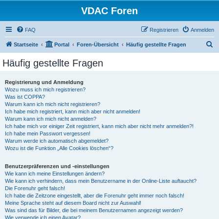
VDAC Foren
FAQ
Registrieren
Anmelden
S
Startseite
Portal
Foren-Übersicht
Häufig gestellte Fragen
u
Häufig gestellte Fragen
c
h
Registrierung und Anmeldung
Wozu muss ich mich registrieren?
e
Was ist COPPA?
Warum kann ich mich nicht registrieren?
Ich habe mich registriert, kann mich aber nicht anmelden!
Warum kann ich mich nicht anmelden?
Ich habe mich vor einiger Zeit registriert, kann mich aber nicht mehr anmelden?!
Ich habe mein Passwort vergessen!
Warum werde ich automatisch abgemeldet?
Wozu ist die Funktion „Alle Cookies löschen“?
Benutzerpräferenzen und -einstellungen
Wie kann ich meine Einstellungen ändern?
Wie kann ich verhindern, dass mein Benutzername in der Online-Liste auftaucht?
Die Forenuhr geht falsch!
Ich habe die Zeitzone eingestellt, aber die Forenuhr geht immer noch falsch!
Meine Sprache steht auf diesem Board nicht zur Auswahl!
Was sind das für Bilder, die bei meinem Benutzernamen angezeigt werden?
Wie verwende ich einen Avatar?