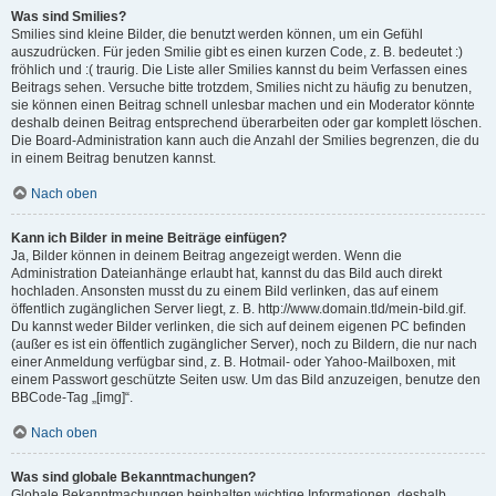
Was sind Smilies?
Smilies sind kleine Bilder, die benutzt werden können, um ein Gefühl
auszudrücken. Für jeden Smilie gibt es einen kurzen Code, z. B. bedeutet :)
fröhlich und :( traurig. Die Liste aller Smilies kannst du beim Verfassen eines
Beitrags sehen. Versuche bitte trotzdem, Smilies nicht zu häufig zu benutzen,
sie können einen Beitrag schnell unlesbar machen und ein Moderator könnte
deshalb deinen Beitrag entsprechend überarbeiten oder gar komplett löschen.
Die Board-Administration kann auch die Anzahl der Smilies begrenzen, die du
in einem Beitrag benutzen kannst.
Nach oben
Kann ich Bilder in meine Beiträge einfügen?
Ja, Bilder können in deinem Beitrag angezeigt werden. Wenn die
Administration Dateianhänge erlaubt hat, kannst du das Bild auch direkt
hochladen. Ansonsten musst du zu einem Bild verlinken, das auf einem
öffentlich zugänglichen Server liegt, z. B. http://www.domain.tld/mein-bild.gif.
Du kannst weder Bilder verlinken, die sich auf deinem eigenen PC befinden
(außer es ist ein öffentlich zugänglicher Server), noch zu Bildern, die nur nach
einer Anmeldung verfügbar sind, z. B. Hotmail- oder Yahoo-Mailboxen, mit
einem Passwort geschützte Seiten usw. Um das Bild anzuzeigen, benutze den
BBCode-Tag „[img]“.
Nach oben
Was sind globale Bekanntmachungen?
Globale Bekanntmachungen beinhalten wichtige Informationen, deshalb