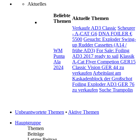
Aktuelles
Beliebte
Aktuelle Themen
Themen
Verkaufe AD3 Classic
Scheurer
- A-CAT G6
DNA FOILER €
5500
Gesucht: Exploder Swing-
up Rudder Cassettes (A14 /
WM
frühe AD3)
For Sale: Foiling
Punta
AD3 2017 ready to sail
Klassik
Ala
A-Cat Flyer Competion GER15
2024
Classic Vision GER 44 zu
verkaufen
Arbeitslast am
Kaskadenblock der Großschot
Foiling Exploder AD3 GER 76
zu verkaufen
Suche Trampolin
Unbeantwortete Themen
•
Aktive Themen
Hauptgruppe
Themen
Beiträge
Letzter Beitrag