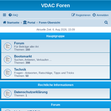
VDAC Foren
FAQ
Registrieren
Anmelden
S
Startseite
Portal
Foren-Übersicht
u
Aktuelle Zeit: 6. Aug 2026, 15:09
c
Hauptgruppe
h
Forum
e
Für Beiträge aller Art
Themen:
160
Bootsmarkt
Suchen, Anbieten, Verkaufen ...
Themen:
398
Technik
Fragen - Antworten, Ratschläge, Tipps und Tricks
Themen:
50
Rechtliche Informationen
Datenschutzerklärung
Themen:
1
Forum