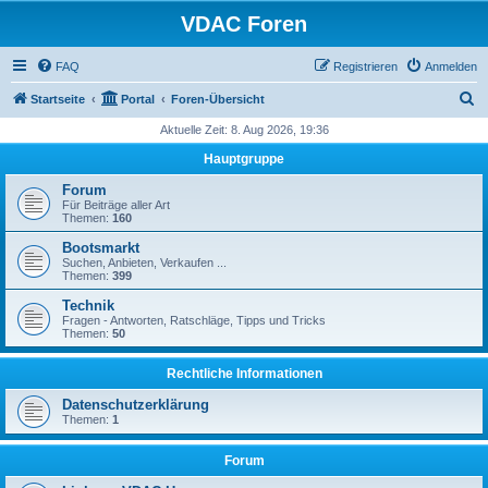
VDAC Foren
FAQ
Registrieren
Anmelden
S
Startseite
Portal
Foren-Übersicht
u
Aktuelle Zeit: 8. Aug 2026, 19:36
c
Hauptgruppe
h
Forum
e
Für Beiträge aller Art
Themen:
160
Bootsmarkt
Suchen, Anbieten, Verkaufen ...
Themen:
399
Technik
Fragen - Antworten, Ratschläge, Tipps und Tricks
Themen:
50
Rechtliche Informationen
Datenschutzerklärung
Themen:
1
Forum