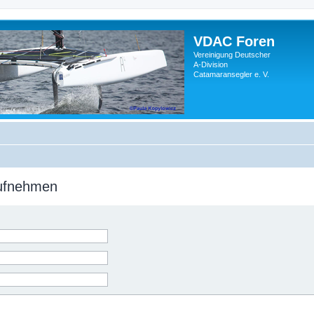
VDAC Foren
Vereinigung Deutscher
A-Division
Catamaransegler e. V.
aufnehmen