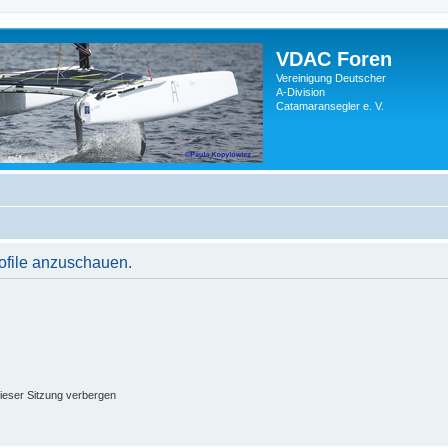
VDAC Foren
Vereinigung Deutscher
A-Division
Catamaransegler e. V.
rofile anzuschauen.
ieser Sitzung verbergen