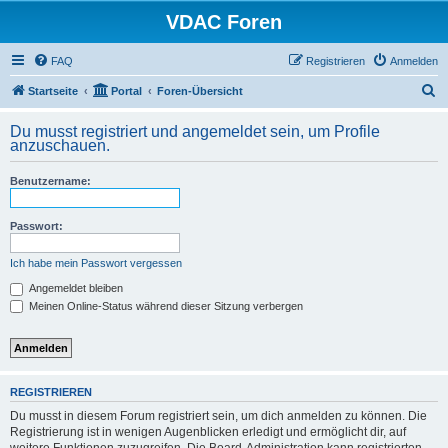
VDAC Foren
FAQ
Registrieren
Anmelden
S
Startseite
Portal
Foren-Übersicht
u
Du musst registriert und angemeldet sein, um Profile
c
anzuschauen.
h
Benutzername:
e
Passwort:
Ich habe mein Passwort vergessen
Angemeldet bleiben
Meinen Online-Status während dieser Sitzung verbergen
REGISTRIEREN
Du musst in diesem Forum registriert sein, um dich anmelden zu können. Die
Registrierung ist in wenigen Augenblicken erledigt und ermöglicht dir, auf
weitere Funktionen zuzugreifen. Die Board-Administration kann registrierten