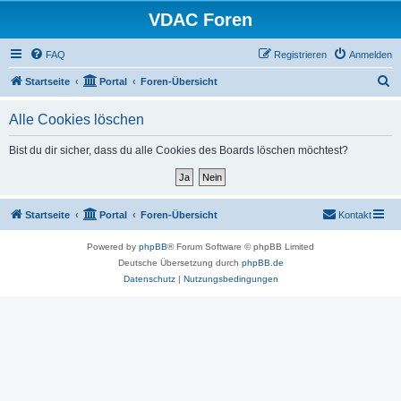
VDAC Foren
FAQ
Registrieren
Anmelden
S
Startseite
Portal
Foren-Übersicht
u
Alle Cookies löschen
c
h
Bist du dir sicher, dass du alle Cookies des Boards löschen möchtest?
e
Startseite
Portal
Foren-Übersicht
Kontakt
Powered by
phpBB
® Forum Software © phpBB Limited
Deutsche Übersetzung durch
phpBB.de
Datenschutz
|
Nutzungsbedingungen