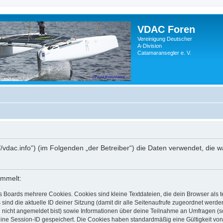
VDAC Foren
Vereinigung Deutscher
A-Division
Catamaransegler e. V.
s://vdac.info“) (im Folgenden „der Betreiber“) die Daten verwendet, d
ammelt:
s Boards mehrere Cookies. Cookies sind kleine Textdateien, die dein Browser als
 sind die aktuelle ID deiner Sitzung (damit dir alle Seitenaufrufe zugeordnet werd
u nicht angemeldet bist) sowie Informationen über deine Teilnahme an Umfragen (s
eine Session-ID gespeichert. Die Cookies haben standardmäßig eine Gültigkeit von 