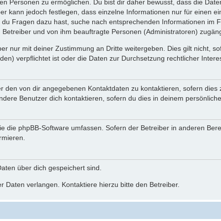
n Personen zu ermöglichen. Du bist dir daher bewusst, dass die Daten d
ber kann jedoch festlegen, dass einzelne Informationen nur für einen ei
n du Fragen dazu hast, suche nach entsprechenden Informationen im Fo
n Betreiber und von ihm beauftragte Personen (Administratoren) zugäng
r nur mit deiner Zustimmung an Dritte weitergeben. Dies gilt nicht, s
n) verpflichtet ist oder die Daten zur Durchsetzung rechtlicher Interes
er den von dir angegebenen Kontaktdaten zu kontaktieren, sofern dies 
andere Benutzer dich kontaktieren, sofern du dies in deinem persönliche
, die die phpBB-Software umfassen. Sofern der Betreiber in anderen Be
ormieren.
 Daten über dich gespeichert sind.
 Daten verlangen. Kontaktiere hierzu bitte den Betreiber.