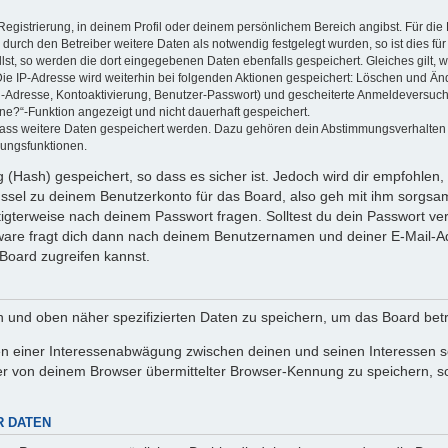
Registrierung, in deinem Profil oder deinem persönlichem Bereich angibst. Für di
rch den Betreiber weitere Daten als notwendig festgelegt wurden, so ist dies für 
llst, so werden die dort eingegebenen Daten ebenfalls gespeichert. Gleiches gilt, 
Die IP-Adresse wird weiterhin bei folgenden Aktionen gespeichert: Löschen und Än
l-Adresse, Kontoaktivierung, Benutzer-Passwort) und gescheiterte Anmeldeversuch
ine?“-Funktion angezeigt und nicht dauerhaft gespeichert.
 dass weitere Daten gespeichert werden. Dazu gehören dein Abstimmungsverhalten
gungsfunktionen.
(Hash) gespeichert, so dass es sicher ist. Jedoch wird dir empfohlen, 
ssel zu deinem Benutzerkonto für das Board, also geh mit ihm sorgsam
htigterweise nach deinem Passwort fragen. Solltest du dein Passwort v
are fragt dich dann nach deinem Benutzernamen und deiner E-Mail-Ad
Board zugreifen kannst.
en und oben näher spezifizierten Daten zu speichern, um das Board bet
en einer Interessenabwägung zwischen deinen und seinen Interessen sow
r von deinem Browser übermittelter Browser-Kennung zu speichern, so
R DATEN