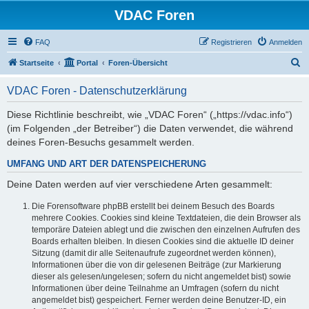
VDAC Foren
FAQ
Registrieren
Anmelden
S
Startseite
Portal
Foren-Übersicht
u
VDAC Foren - Datenschutzerklärung
c
h
Diese Richtlinie beschreibt, wie „VDAC Foren“ („https://vdac.info“)
(im Folgenden „der Betreiber“) die Daten verwendet, die während
e
deines Foren-Besuchs gesammelt werden.
UMFANG UND ART DER DATENSPEICHERUNG
Deine Daten werden auf vier verschiedene Arten gesammelt:
Die Forensoftware phpBB erstellt bei deinem Besuch des Boards
mehrere Cookies. Cookies sind kleine Textdateien, die dein Browser als
temporäre Dateien ablegt und die zwischen den einzelnen Aufrufen des
Boards erhalten bleiben. In diesen Cookies sind die aktuelle ID deiner
Sitzung (damit dir alle Seitenaufrufe zugeordnet werden können),
Informationen über die von dir gelesenen Beiträge (zur Markierung
dieser als gelesen/ungelesen; sofern du nicht angemeldet bist) sowie
Informationen über deine Teilnahme an Umfragen (sofern du nicht
angemeldet bist) gespeichert. Ferner werden deine Benutzer-ID, ein