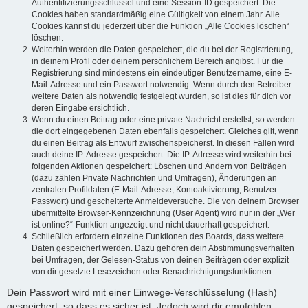
Authentifizierungsschlüssel und eine Session-ID gespeichert. Die
Cookies haben standardmäßig eine Gültigkeit von einem Jahr. Alle
Cookies kannst du jederzeit über die Funktion „Alle Cookies löschen“
löschen.
Weiterhin werden die Daten gespeichert, die du bei der Registrierung,
in deinem Profil oder deinem persönlichem Bereich angibst. Für die
Registrierung sind mindestens ein eindeutiger Benutzername, eine E-
Mail-Adresse und ein Passwort notwendig. Wenn durch den Betreiber
weitere Daten als notwendig festgelegt wurden, so ist dies für dich vor
deren Eingabe ersichtlich.
Wenn du einen Beitrag oder eine private Nachricht erstellst, so werden
die dort eingegebenen Daten ebenfalls gespeichert. Gleiches gilt, wenn
du einen Beitrag als Entwurf zwischenspeicherst. In diesen Fällen wird
auch deine IP-Adresse gespeichert. Die IP-Adresse wird weiterhin bei
folgenden Aktionen gespeichert: Löschen und Ändern von Beiträgen
(dazu zählen Private Nachrichten und Umfragen), Änderungen an
zentralen Profildaten (E-Mail-Adresse, Kontoaktivierung, Benutzer-
Passwort) und gescheiterte Anmeldeversuche. Die von deinem Browser
übermittelte Browser-Kennzeichnung (User Agent) wird nur in der „Wer
ist online?“-Funktion angezeigt und nicht dauerhaft gespeichert.
Schließlich erfordern einzelne Funktionen des Boards, dass weitere
Daten gespeichert werden. Dazu gehören dein Abstimmungsverhalten
bei Umfragen, der Gelesen-Status von deinen Beiträgen oder explizit
von dir gesetzte Lesezeichen oder Benachrichtigungsfunktionen.
Dein Passwort wird mit einer Einwege-Verschlüsselung (Hash)
gespeichert, so dass es sicher ist. Jedoch wird dir empfohlen,