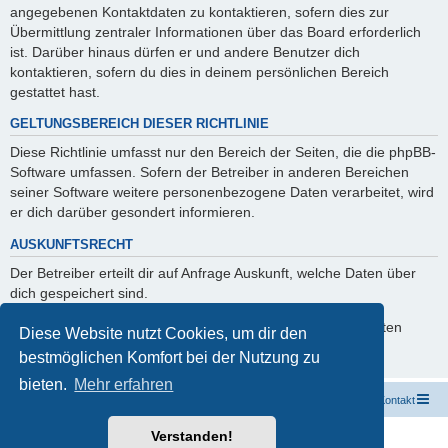
angegebenen Kontaktdaten zu kontaktieren, sofern dies zur
Übermittlung zentraler Informationen über das Board erforderlich
ist. Darüber hinaus dürfen er und andere Benutzer dich
kontaktieren, sofern du dies in deinem persönlichen Bereich
gestattet hast.
GELTUNGSBEREICH DIESER RICHTLINIE
Diese Richtlinie umfasst nur den Bereich der Seiten, die die phpBB-
Software umfassen. Sofern der Betreiber in anderen Bereichen
seiner Software weitere personenbezogene Daten verarbeitet, wird
er dich darüber gesondert informieren.
AUSKUNFTSRECHT
Der Betreiber erteilt dir auf Anfrage Auskunft, welche Daten über
dich gespeichert sind.
Du kannst jederzeit die Löschung bzw. Sperrung deiner Daten
Diese Website nutzt Cookies, um dir den
verlangen. Kontaktiere hierzu bitte den Betreiber.
bestmöglichen Komfort bei der Nutzung zu
bieten.
Mehr erfahren
Startseite
Portal
Foren-Übersicht
Kontakt
Verstanden!
Powered by
phpBB
® Forum Software © phpBB Limited