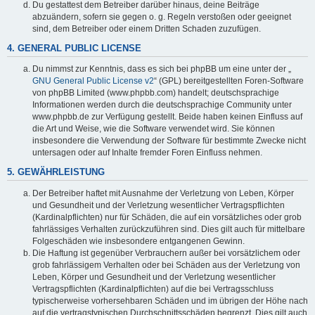
Du gestattest dem Betreiber darüber hinaus, deine Beiträge
abzuändern, sofern sie gegen o. g. Regeln verstoßen oder geeignet
sind, dem Betreiber oder einem Dritten Schaden zuzufügen.
4. GENERAL PUBLIC LICENSE
Du nimmst zur Kenntnis, dass es sich bei phpBB um eine unter der „
GNU General Public License v2
“ (GPL) bereitgestellten Foren-Software
von phpBB Limited (www.phpbb.com) handelt; deutschsprachige
Informationen werden durch die deutschsprachige Community unter
www.phpbb.de zur Verfügung gestellt. Beide haben keinen Einfluss auf
die Art und Weise, wie die Software verwendet wird. Sie können
insbesondere die Verwendung der Software für bestimmte Zwecke nicht
untersagen oder auf Inhalte fremder Foren Einfluss nehmen.
5. GEWÄHRLEISTUNG
Der Betreiber haftet mit Ausnahme der Verletzung von Leben, Körper
und Gesundheit und der Verletzung wesentlicher Vertragspflichten
(Kardinalpflichten) nur für Schäden, die auf ein vorsätzliches oder grob
fahrlässiges Verhalten zurückzuführen sind. Dies gilt auch für mittelbare
Folgeschäden wie insbesondere entgangenen Gewinn.
Die Haftung ist gegenüber Verbrauchern außer bei vorsätzlichem oder
grob fahrlässigem Verhalten oder bei Schäden aus der Verletzung von
Leben, Körper und Gesundheit und der Verletzung wesentlicher
Vertragspflichten (Kardinalpflichten) auf die bei Vertragsschluss
typischerweise vorhersehbaren Schäden und im übrigen der Höhe nach
auf die vertragstypischen Durchschnittsschäden begrenzt. Dies gilt auch