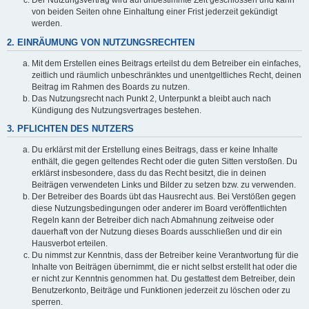
Der Nutzungsvertrag wird auf unbestimmte Zeit geschlossen und kann
von beiden Seiten ohne Einhaltung einer Frist jederzeit gekündigt
werden.
2. EINRÄUMUNG VON NUTZUNGSRECHTEN
Mit dem Erstellen eines Beitrags erteilst du dem Betreiber ein einfaches,
zeitlich und räumlich unbeschränktes und unentgeltliches Recht, deinen
Beitrag im Rahmen des Boards zu nutzen.
Das Nutzungsrecht nach Punkt 2, Unterpunkt a bleibt auch nach
Kündigung des Nutzungsvertrages bestehen.
3. PFLICHTEN DES NUTZERS
Du erklärst mit der Erstellung eines Beitrags, dass er keine Inhalte
enthält, die gegen geltendes Recht oder die guten Sitten verstoßen. Du
erklärst insbesondere, dass du das Recht besitzt, die in deinen
Beiträgen verwendeten Links und Bilder zu setzen bzw. zu verwenden.
Der Betreiber des Boards übt das Hausrecht aus. Bei Verstößen gegen
diese Nutzungsbedingungen oder anderer im Board veröffentlichten
Regeln kann der Betreiber dich nach Abmahnung zeitweise oder
dauerhaft von der Nutzung dieses Boards ausschließen und dir ein
Hausverbot erteilen.
Du nimmst zur Kenntnis, dass der Betreiber keine Verantwortung für die
Inhalte von Beiträgen übernimmt, die er nicht selbst erstellt hat oder die
er nicht zur Kenntnis genommen hat. Du gestattest dem Betreiber, dein
Benutzerkonto, Beiträge und Funktionen jederzeit zu löschen oder zu
sperren.