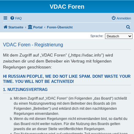
VDAC Foren
FAQ
Anmelden
S
Startseite
Portal
Foren-Übersicht
u
Sprache:
c
VDAC Foren - Registrierung
h
Mit dem Zugriff auf „VDAC Foren“ („https://vdac.info“) wird
e
zwischen dir und dem Betreiber ein Vertrag mit folgenden
Regelungen geschlossen:
HI RUSSIAN PEOPLE, WE DO NOT LIKE SPAM. DONT WASTE YOUR
TIME. YOU WILL NOT BE ACTIVATED!
1. NUTZUNGSVERTRAG
Mit dem Zugriff auf „VDAC Foren“ (im Folgenden „das Board“) schließt
du einen Nutzungsvertrag mit dem Betreiber des Boards ab (im
Folgenden „Betreiber“) und erklärst dich mit den nachfolgenden
Regelungen einverstanden.
Wenn du mit diesen Regelungen nicht einverstanden bist, so darfst du
das Board nicht weiter nutzen. Für die Nutzung des Boards gelten
jeweils die an dieser Stelle veröffentlichten Regelungen.