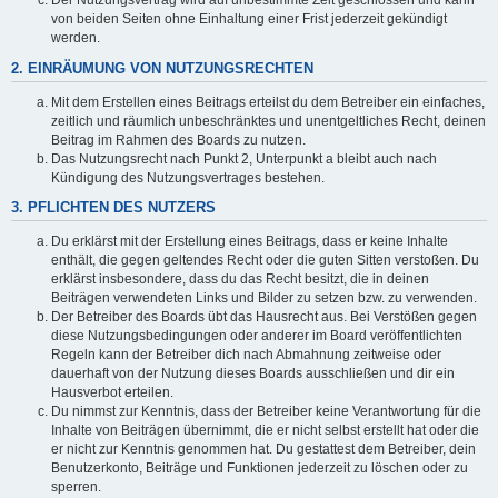
Der Nutzungsvertrag wird auf unbestimmte Zeit geschlossen und kann
von beiden Seiten ohne Einhaltung einer Frist jederzeit gekündigt
werden.
2. EINRÄUMUNG VON NUTZUNGSRECHTEN
Mit dem Erstellen eines Beitrags erteilst du dem Betreiber ein einfaches,
zeitlich und räumlich unbeschränktes und unentgeltliches Recht, deinen
Beitrag im Rahmen des Boards zu nutzen.
Das Nutzungsrecht nach Punkt 2, Unterpunkt a bleibt auch nach
Kündigung des Nutzungsvertrages bestehen.
3. PFLICHTEN DES NUTZERS
Du erklärst mit der Erstellung eines Beitrags, dass er keine Inhalte
enthält, die gegen geltendes Recht oder die guten Sitten verstoßen. Du
erklärst insbesondere, dass du das Recht besitzt, die in deinen
Beiträgen verwendeten Links und Bilder zu setzen bzw. zu verwenden.
Der Betreiber des Boards übt das Hausrecht aus. Bei Verstößen gegen
diese Nutzungsbedingungen oder anderer im Board veröffentlichten
Regeln kann der Betreiber dich nach Abmahnung zeitweise oder
dauerhaft von der Nutzung dieses Boards ausschließen und dir ein
Hausverbot erteilen.
Du nimmst zur Kenntnis, dass der Betreiber keine Verantwortung für die
Inhalte von Beiträgen übernimmt, die er nicht selbst erstellt hat oder die
er nicht zur Kenntnis genommen hat. Du gestattest dem Betreiber, dein
Benutzerkonto, Beiträge und Funktionen jederzeit zu löschen oder zu
sperren.