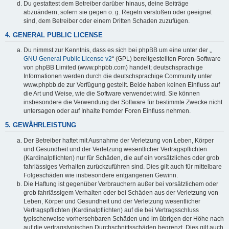
Du gestattest dem Betreiber darüber hinaus, deine Beiträge
abzuändern, sofern sie gegen o. g. Regeln verstoßen oder geeignet
sind, dem Betreiber oder einem Dritten Schaden zuzufügen.
4. GENERAL PUBLIC LICENSE
Du nimmst zur Kenntnis, dass es sich bei phpBB um eine unter der „
GNU General Public License v2
“ (GPL) bereitgestellten Foren-Software
von phpBB Limited (www.phpbb.com) handelt; deutschsprachige
Informationen werden durch die deutschsprachige Community unter
www.phpbb.de zur Verfügung gestellt. Beide haben keinen Einfluss auf
die Art und Weise, wie die Software verwendet wird. Sie können
insbesondere die Verwendung der Software für bestimmte Zwecke nicht
untersagen oder auf Inhalte fremder Foren Einfluss nehmen.
5. GEWÄHRLEISTUNG
Der Betreiber haftet mit Ausnahme der Verletzung von Leben, Körper
und Gesundheit und der Verletzung wesentlicher Vertragspflichten
(Kardinalpflichten) nur für Schäden, die auf ein vorsätzliches oder grob
fahrlässiges Verhalten zurückzuführen sind. Dies gilt auch für mittelbare
Folgeschäden wie insbesondere entgangenen Gewinn.
Die Haftung ist gegenüber Verbrauchern außer bei vorsätzlichem oder
grob fahrlässigem Verhalten oder bei Schäden aus der Verletzung von
Leben, Körper und Gesundheit und der Verletzung wesentlicher
Vertragspflichten (Kardinalpflichten) auf die bei Vertragsschluss
typischerweise vorhersehbaren Schäden und im übrigen der Höhe nach
auf die vertragstypischen Durchschnittsschäden begrenzt. Dies gilt auch