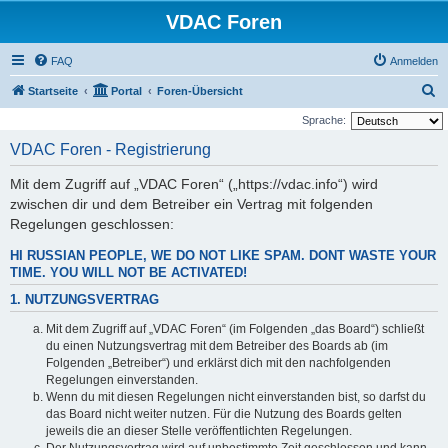
VDAC Foren
FAQ
Anmelden
S
Startseite
Portal
Foren-Übersicht
u
Sprache:
c
VDAC Foren - Registrierung
h
Mit dem Zugriff auf „VDAC Foren“ („https://vdac.info“) wird
e
zwischen dir und dem Betreiber ein Vertrag mit folgenden
Regelungen geschlossen:
HI RUSSIAN PEOPLE, WE DO NOT LIKE SPAM. DONT WASTE YOUR
TIME. YOU WILL NOT BE ACTIVATED!
1. NUTZUNGSVERTRAG
Mit dem Zugriff auf „VDAC Foren“ (im Folgenden „das Board“) schließt
du einen Nutzungsvertrag mit dem Betreiber des Boards ab (im
Folgenden „Betreiber“) und erklärst dich mit den nachfolgenden
Regelungen einverstanden.
Wenn du mit diesen Regelungen nicht einverstanden bist, so darfst du
das Board nicht weiter nutzen. Für die Nutzung des Boards gelten
jeweils die an dieser Stelle veröffentlichten Regelungen.