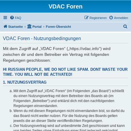
VDAC Foren
FAQ
Registrieren
Anmelden
S
Startseite
Portal
Foren-Übersicht
u
VDAC Foren - Nutzungsbedingungen
c
h
Mit dem Zugriff auf „VDAC Foren“ („https://vdac.info“) wird
zwischen dir und dem Betreiber ein Vertrag mit folgenden
e
Regelungen geschlossen:
HI RUSSIAN PEOPLE, WE DO NOT LIKE SPAM. DONT WASTE YOUR
TIME. YOU WILL NOT BE ACTIVATED!
1. NUTZUNGSVERTRAG
Mit dem Zugriff auf „VDAC Foren“ (im Folgenden „das Board“) schließt
du einen Nutzungsvertrag mit dem Betreiber des Boards ab (im
Folgenden „Betreiber“) und erklärst dich mit den nachfolgenden
Regelungen einverstanden.
Wenn du mit diesen Regelungen nicht einverstanden bist, so darfst du
das Board nicht weiter nutzen. Für die Nutzung des Boards gelten
jeweils die an dieser Stelle veröffentlichten Regelungen.
Der Nutzungsvertrag wird auf unbestimmte Zeit geschlossen und kann
von beiden Seiten ohne Einhaltung einer Frist jederzeit gekündigt