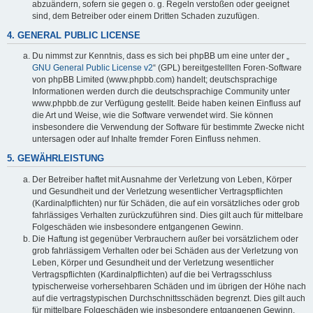
abzuändern, sofern sie gegen o. g. Regeln verstoßen oder geeignet
sind, dem Betreiber oder einem Dritten Schaden zuzufügen.
4. GENERAL PUBLIC LICENSE
Du nimmst zur Kenntnis, dass es sich bei phpBB um eine unter der „
GNU General Public License v2
“ (GPL) bereitgestellten Foren-Software
von phpBB Limited (www.phpbb.com) handelt; deutschsprachige
Informationen werden durch die deutschsprachige Community unter
www.phpbb.de zur Verfügung gestellt. Beide haben keinen Einfluss auf
die Art und Weise, wie die Software verwendet wird. Sie können
insbesondere die Verwendung der Software für bestimmte Zwecke nicht
untersagen oder auf Inhalte fremder Foren Einfluss nehmen.
5. GEWÄHRLEISTUNG
Der Betreiber haftet mit Ausnahme der Verletzung von Leben, Körper
und Gesundheit und der Verletzung wesentlicher Vertragspflichten
(Kardinalpflichten) nur für Schäden, die auf ein vorsätzliches oder grob
fahrlässiges Verhalten zurückzuführen sind. Dies gilt auch für mittelbare
Folgeschäden wie insbesondere entgangenen Gewinn.
Die Haftung ist gegenüber Verbrauchern außer bei vorsätzlichem oder
grob fahrlässigem Verhalten oder bei Schäden aus der Verletzung von
Leben, Körper und Gesundheit und der Verletzung wesentlicher
Vertragspflichten (Kardinalpflichten) auf die bei Vertragsschluss
typischerweise vorhersehbaren Schäden und im übrigen der Höhe nach
auf die vertragstypischen Durchschnittsschäden begrenzt. Dies gilt auch
für mittelbare Folgeschäden wie insbesondere entgangenen Gewinn.