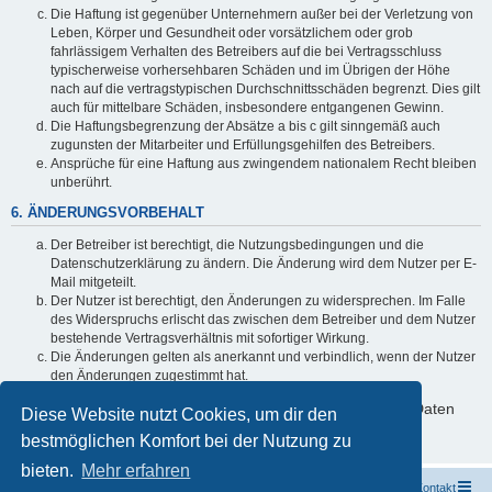
Die Haftung ist gegenüber Unternehmern außer bei der Verletzung von
Leben, Körper und Gesundheit oder vorsätzlichem oder grob
fahrlässigem Verhalten des Betreibers auf die bei Vertragsschluss
typischerweise vorhersehbaren Schäden und im Übrigen der Höhe
nach auf die vertragstypischen Durchschnittsschäden begrenzt. Dies gilt
auch für mittelbare Schäden, insbesondere entgangenen Gewinn.
Die Haftungsbegrenzung der Absätze a bis c gilt sinngemäß auch
zugunsten der Mitarbeiter und Erfüllungsgehilfen des Betreibers.
Ansprüche für eine Haftung aus zwingendem nationalem Recht bleiben
unberührt.
6. ÄNDERUNGSVORBEHALT
Der Betreiber ist berechtigt, die Nutzungsbedingungen und die
Datenschutzerklärung zu ändern. Die Änderung wird dem Nutzer per E-
Mail mitgeteilt.
Der Nutzer ist berechtigt, den Änderungen zu widersprechen. Im Falle
des Widerspruchs erlischt das zwischen dem Betreiber und dem Nutzer
bestehende Vertragsverhältnis mit sofortiger Wirkung.
Die Änderungen gelten als anerkannt und verbindlich, wenn der Nutzer
den Änderungen zugestimmt hat.
Informationen über den Umgang mit deinen persönlichen Daten
Diese Website nutzt Cookies, um dir den
sind in der Datenschutzerklärung enthalten.
bestmöglichen Komfort bei der Nutzung zu
bieten.
Mehr erfahren
Startseite
Portal
Foren-Übersicht
Kontakt