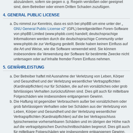
abzuändern, sofern sie gegen o. g. Regeln verstoßen oder geeignet
sind, dem Betreiber oder einem Dritten Schaden zuzufügen.
4. GENERAL PUBLIC LICENSE
Du nimmst zur Kenntnis, dass es sich bei phpBB um eine unter der „
GNU General Public License v2
“ (GPL) bereitgestellten Foren-Software
von phpBB Limited (www.phpbb.com) handelt; deutschsprachige
Informationen werden durch die deutschsprachige Community unter
www.phpbb.de zur Verfügung gestellt. Beide haben keinen Einfluss auf
die Art und Weise, wie die Software verwendet wird. Sie können
insbesondere die Verwendung der Software für bestimmte Zwecke nicht
untersagen oder auf Inhalte fremder Foren Einfluss nehmen.
5. GEWÄHRLEISTUNG
Der Betreiber haftet mit Ausnahme der Verletzung von Leben, Körper
und Gesundheit und der Verletzung wesentlicher Vertragspflichten
(Kardinalpflichten) nur für Schäden, die auf ein vorsätzliches oder grob
fahrlässiges Verhalten zurückzuführen sind. Dies gilt auch für mittelbare
Folgeschäden wie insbesondere entgangenen Gewinn.
Die Haftung ist gegenüber Verbrauchern außer bei vorsätzlichem oder
grob fahrlässigem Verhalten oder bei Schäden aus der Verletzung von
Leben, Körper und Gesundheit und der Verletzung wesentlicher
Vertragspflichten (Kardinalpflichten) auf die bei Vertragsschluss
typischerweise vorhersehbaren Schäden und im übrigen der Höhe nach
auf die vertragstypischen Durchschnittsschäden begrenzt. Dies gilt auch
für mittelbare Folgeschäden wie insbesondere entgangenen Gewinn.