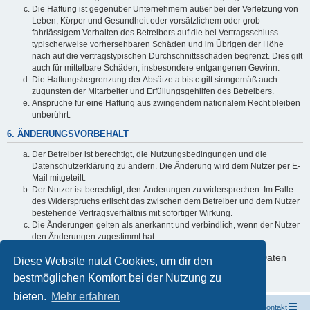
Die Haftung ist gegenüber Unternehmern außer bei der Verletzung von
Leben, Körper und Gesundheit oder vorsätzlichem oder grob
fahrlässigem Verhalten des Betreibers auf die bei Vertragsschluss
typischerweise vorhersehbaren Schäden und im Übrigen der Höhe
nach auf die vertragstypischen Durchschnittsschäden begrenzt. Dies gilt
auch für mittelbare Schäden, insbesondere entgangenen Gewinn.
Die Haftungsbegrenzung der Absätze a bis c gilt sinngemäß auch
zugunsten der Mitarbeiter und Erfüllungsgehilfen des Betreibers.
Ansprüche für eine Haftung aus zwingendem nationalem Recht bleiben
unberührt.
6. ÄNDERUNGSVORBEHALT
Der Betreiber ist berechtigt, die Nutzungsbedingungen und die
Datenschutzerklärung zu ändern. Die Änderung wird dem Nutzer per E-
Mail mitgeteilt.
Der Nutzer ist berechtigt, den Änderungen zu widersprechen. Im Falle
des Widerspruchs erlischt das zwischen dem Betreiber und dem Nutzer
bestehende Vertragsverhältnis mit sofortiger Wirkung.
Die Änderungen gelten als anerkannt und verbindlich, wenn der Nutzer
den Änderungen zugestimmt hat.
Informationen über den Umgang mit deinen persönlichen Daten
Diese Website nutzt Cookies, um dir den
sind in der Datenschutzerklärung enthalten.
bestmöglichen Komfort bei der Nutzung zu
bieten.
Mehr erfahren
Startseite
Portal
Foren-Übersicht
Kontakt