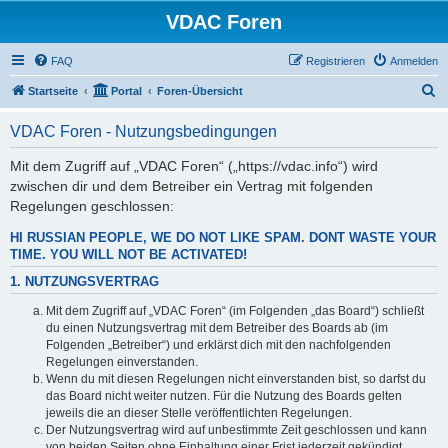
VDAC Foren
FAQ
Registrieren
Anmelden
S
Startseite
Portal
Foren-Übersicht
u
VDAC Foren - Nutzungsbedingungen
c
h
Mit dem Zugriff auf „VDAC Foren“ („https://vdac.info“) wird
zwischen dir und dem Betreiber ein Vertrag mit folgenden
e
Regelungen geschlossen:
HI RUSSIAN PEOPLE, WE DO NOT LIKE SPAM. DONT WASTE YOUR
TIME. YOU WILL NOT BE ACTIVATED!
1. NUTZUNGSVERTRAG
Mit dem Zugriff auf „VDAC Foren“ (im Folgenden „das Board“) schließt
du einen Nutzungsvertrag mit dem Betreiber des Boards ab (im
Folgenden „Betreiber“) und erklärst dich mit den nachfolgenden
Regelungen einverstanden.
Wenn du mit diesen Regelungen nicht einverstanden bist, so darfst du
das Board nicht weiter nutzen. Für die Nutzung des Boards gelten
jeweils die an dieser Stelle veröffentlichten Regelungen.
Der Nutzungsvertrag wird auf unbestimmte Zeit geschlossen und kann
von beiden Seiten ohne Einhaltung einer Frist jederzeit gekündigt