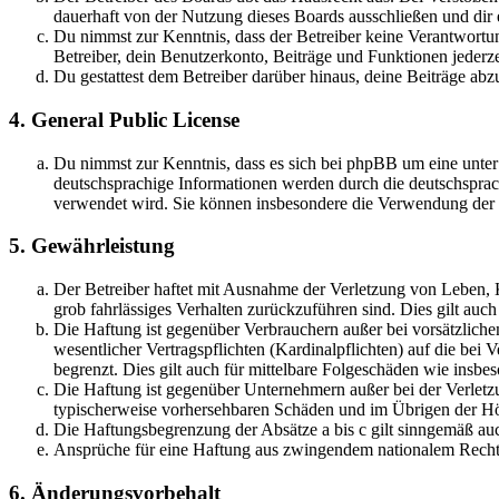
dauerhaft von der Nutzung dieses Boards ausschließen und dir e
Du nimmst zur Kenntnis, dass der Betreiber keine Verantwortung 
Betreiber, dein Benutzerkonto, Beiträge und Funktionen jederze
Du gestattest dem Betreiber darüber hinaus, deine Beiträge abz
4. General Public License
Du nimmst zur Kenntnis, dass es sich bei phpBB um eine unter
deutschsprachige Informationen werden durch die deutschsprac
verwendet wird. Sie können insbesondere die Verwendung der S
5. Gewährleistung
Der Betreiber haftet mit Ausnahme der Verletzung von Leben, Kö
grob fahrlässiges Verhalten zurückzuführen sind. Dies gilt au
Die Haftung ist gegenüber Verbrauchern außer bei vorsätzlich
wesentlicher Vertragspflichten (Kardinalpflichten) auf die be
begrenzt. Dies gilt auch für mittelbare Folgeschäden wie ins
Die Haftung ist gegenüber Unternehmern außer bei der Verletzu
typischerweise vorhersehbaren Schäden und im Übrigen der Höh
Die Haftungsbegrenzung der Absätze a bis c gilt sinngemäß auc
Ansprüche für eine Haftung aus zwingendem nationalem Recht 
6. Änderungsvorbehalt