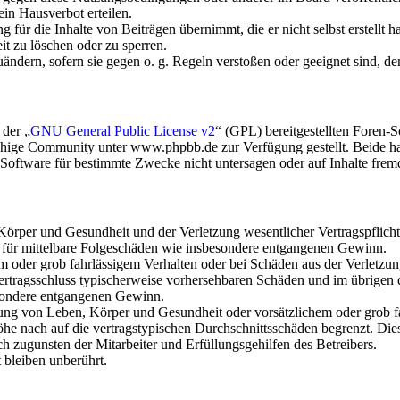
in Hausverbot erteilen.
für die Inhalte von Beiträgen übernimmt, die er nicht selbst erstellt 
it zu löschen oder zu sperren.
uändern, sofern sie gegen o. g. Regeln verstoßen oder geeignet sind, 
 der „
GNU General Public License v2
“ (GPL) bereitgestellten Foren
hige Community unter www.phpbb.de zur Verfügung gestellt. Beide hab
oftware für bestimmte Zwecke nicht untersagen oder auf Inhalte frem
rper und Gesundheit und der Verletzung wesentlicher Vertragspflichten
ch für mittelbare Folgeschäden wie insbesondere entgangenen Gewinn.
em oder grob fahrlässigem Verhalten oder bei Schäden aus der Verletz
i Vertragsschluss typischerweise vorhersehbaren Schäden und im übrigen
besondere entgangenen Gewinn.
ng von Leben, Körper und Gesundheit oder vorsätzlichem oder grob fah
e nach auf die vertragstypischen Durchschnittsschäden begrenzt. Dies
h zugunsten der Mitarbeiter und Erfüllungsgehilfen des Betreibers.
bleiben unberührt.