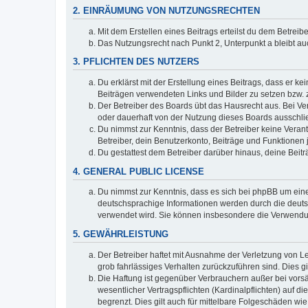
2. EINRÄUMUNG VON NUTZUNGSRECHTEN
Mit dem Erstellen eines Beitrags erteilst du dem Betrei
Das Nutzungsrecht nach Punkt 2, Unterpunkt a bleibt 
3. PFLICHTEN DES NUTZERS
Du erklärst mit der Erstellung eines Beitrags, dass er ke
Beiträgen verwendeten Links und Bilder zu setzen bzw.
Der Betreiber des Boards übt das Hausrecht aus. Bei V
oder dauerhaft von der Nutzung dieses Boards ausschlie
Du nimmst zur Kenntnis, dass der Betreiber keine Verantw
Betreiber, dein Benutzerkonto, Beiträge und Funktionen 
Du gestattest dem Betreiber darüber hinaus, deine Beit
4. GENERAL PUBLIC LICENSE
Du nimmst zur Kenntnis, dass es sich bei phpBB um eine
deutschsprachige Informationen werden durch die deuts
verwendet wird. Sie können insbesondere die Verwendun
5. GEWÄHRLEISTUNG
Der Betreiber haftet mit Ausnahme der Verletzung von Le
grob fahrlässiges Verhalten zurückzuführen sind. Dies 
Die Haftung ist gegenüber Verbrauchern außer bei vors
wesentlicher Vertragspflichten (Kardinalpflichten) auf
begrenzt. Dies gilt auch für mittelbare Folgeschäden 