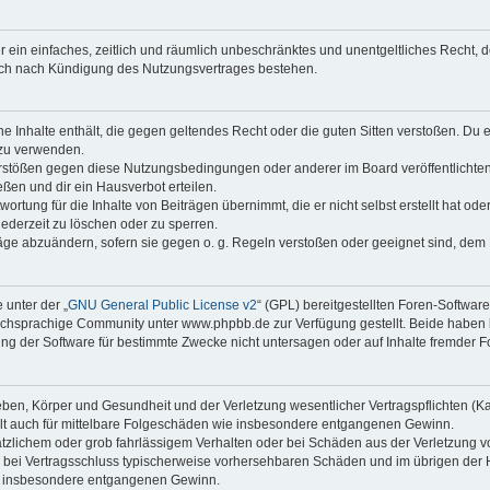
ber ein einfaches, zeitlich und räumlich unbeschränktes und unentgeltliches Recht
auch nach Kündigung des Nutzungsvertrages bestehen.
ine Inhalte enthält, die gegen geltendes Recht oder die guten Sitten verstoßen. Du 
 zu verwenden.
erstößen gegen diese Nutzungsbedingungen oder anderer im Board veröffentlichte
ßen und dir ein Hausverbot erteilen.
ortung für die Inhalte von Beiträgen übernimmt, die er nicht selbst erstellt hat od
jederzeit zu löschen oder zu sperren.
räge abzuändern, sofern sie gegen o. g. Regeln verstoßen oder geeignet sind, dem
 unter der „
GNU General Public License v2
“ (GPL) bereitgestellten Foren-Softwa
chsprachige Community unter www.phpbb.de zur Verfügung gestellt. Beide haben ke
g der Software für bestimmte Zwecke nicht untersagen oder auf Inhalte fremder F
ben, Körper und Gesundheit und der Verletzung wesentlicher Vertragspflichten (Kard
gilt auch für mittelbare Folgeschäden wie insbesondere entgangenen Gewinn.
ätzlichem oder grob fahrlässigem Verhalten oder bei Schäden aus der Verletzung 
 die bei Vertragsschluss typischerweise vorhersehbaren Schäden und im übrigen de
wie insbesondere entgangenen Gewinn.