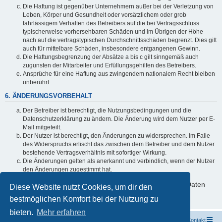
Die Haftung ist gegenüber Unternehmern außer bei der Verletzung von
Leben, Körper und Gesundheit oder vorsätzlichem oder grob
fahrlässigem Verhalten des Betreibers auf die bei Vertragsschluss
typischerweise vorhersehbaren Schäden und im Übrigen der Höhe
nach auf die vertragstypischen Durchschnittsschäden begrenzt. Dies gilt
auch für mittelbare Schäden, insbesondere entgangenen Gewinn.
Die Haftungsbegrenzung der Absätze a bis c gilt sinngemäß auch
zugunsten der Mitarbeiter und Erfüllungsgehilfen des Betreibers.
Ansprüche für eine Haftung aus zwingendem nationalem Recht bleiben
unberührt.
6. ÄNDERUNGSVORBEHALT
Der Betreiber ist berechtigt, die Nutzungsbedingungen und die
Datenschutzerklärung zu ändern. Die Änderung wird dem Nutzer per E-
Mail mitgeteilt.
Der Nutzer ist berechtigt, den Änderungen zu widersprechen. Im Falle
des Widerspruchs erlischt das zwischen dem Betreiber und dem Nutzer
bestehende Vertragsverhältnis mit sofortiger Wirkung.
Die Änderungen gelten als anerkannt und verbindlich, wenn der Nutzer
den Änderungen zugestimmt hat.
Informationen über den Umgang mit deinen persönlichen Daten
Diese Website nutzt Cookies, um dir den
sind in der Datenschutzerklärung enthalten.
bestmöglichen Komfort bei der Nutzung zu
bieten.
Mehr erfahren
Startseite
Portal
Foren-Übersicht
Kontakt