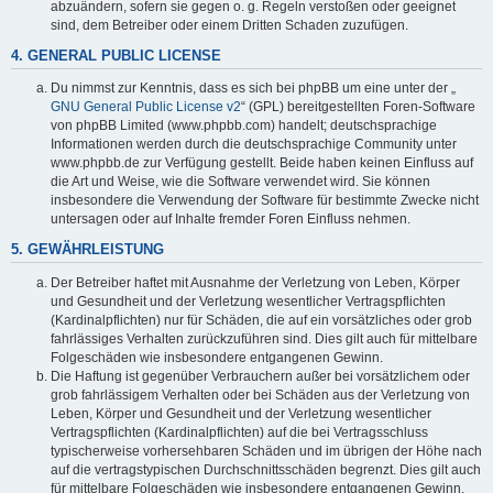
abzuändern, sofern sie gegen o. g. Regeln verstoßen oder geeignet
sind, dem Betreiber oder einem Dritten Schaden zuzufügen.
4. GENERAL PUBLIC LICENSE
Du nimmst zur Kenntnis, dass es sich bei phpBB um eine unter der „
GNU General Public License v2
“ (GPL) bereitgestellten Foren-Software
von phpBB Limited (www.phpbb.com) handelt; deutschsprachige
Informationen werden durch die deutschsprachige Community unter
www.phpbb.de zur Verfügung gestellt. Beide haben keinen Einfluss auf
die Art und Weise, wie die Software verwendet wird. Sie können
insbesondere die Verwendung der Software für bestimmte Zwecke nicht
untersagen oder auf Inhalte fremder Foren Einfluss nehmen.
5. GEWÄHRLEISTUNG
Der Betreiber haftet mit Ausnahme der Verletzung von Leben, Körper
und Gesundheit und der Verletzung wesentlicher Vertragspflichten
(Kardinalpflichten) nur für Schäden, die auf ein vorsätzliches oder grob
fahrlässiges Verhalten zurückzuführen sind. Dies gilt auch für mittelbare
Folgeschäden wie insbesondere entgangenen Gewinn.
Die Haftung ist gegenüber Verbrauchern außer bei vorsätzlichem oder
grob fahrlässigem Verhalten oder bei Schäden aus der Verletzung von
Leben, Körper und Gesundheit und der Verletzung wesentlicher
Vertragspflichten (Kardinalpflichten) auf die bei Vertragsschluss
typischerweise vorhersehbaren Schäden und im übrigen der Höhe nach
auf die vertragstypischen Durchschnittsschäden begrenzt. Dies gilt auch
für mittelbare Folgeschäden wie insbesondere entgangenen Gewinn.