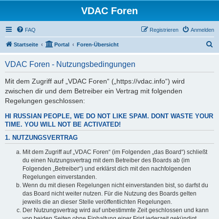
VDAC Foren
FAQ
Registrieren
Anmelden
S
Startseite
Portal
Foren-Übersicht
u
VDAC Foren - Nutzungsbedingungen
c
h
Mit dem Zugriff auf „VDAC Foren“ („https://vdac.info“) wird
zwischen dir und dem Betreiber ein Vertrag mit folgenden
e
Regelungen geschlossen:
HI RUSSIAN PEOPLE, WE DO NOT LIKE SPAM. DONT WASTE YOUR
TIME. YOU WILL NOT BE ACTIVATED!
1. NUTZUNGSVERTRAG
Mit dem Zugriff auf „VDAC Foren“ (im Folgenden „das Board“) schließt
du einen Nutzungsvertrag mit dem Betreiber des Boards ab (im
Folgenden „Betreiber“) und erklärst dich mit den nachfolgenden
Regelungen einverstanden.
Wenn du mit diesen Regelungen nicht einverstanden bist, so darfst du
das Board nicht weiter nutzen. Für die Nutzung des Boards gelten
jeweils die an dieser Stelle veröffentlichten Regelungen.
Der Nutzungsvertrag wird auf unbestimmte Zeit geschlossen und kann
von beiden Seiten ohne Einhaltung einer Frist jederzeit gekündigt