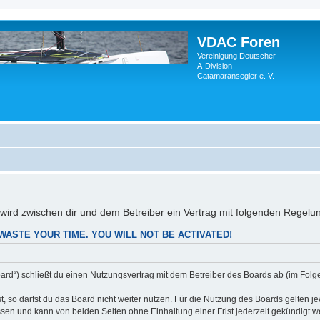
VDAC Foren
Vereinigung Deutscher
A-Division
Catamaransegler e. V.
) wird zwischen dir und dem Betreiber ein Vertrag mit folgenden Regel
WASTE YOUR TIME. YOU WILL NOT BE ACTIVATED!
ard“) schließt du einen Nutzungsvertrag mit dem Betreiber des Boards ab (im Folge
 so darfst du das Board nicht weiter nutzen. Für die Nutzung des Boards gelten jew
sen und kann von beiden Seiten ohne Einhaltung einer Frist jederzeit gekündigt w