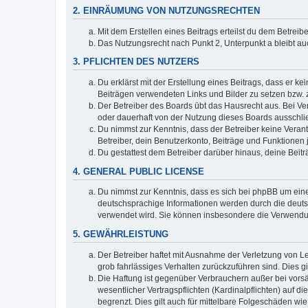
2. EINRÄUMUNG VON NUTZUNGSRECHTEN
Mit dem Erstellen eines Beitrags erteilst du dem Betrei
Das Nutzungsrecht nach Punkt 2, Unterpunkt a bleibt 
3. PFLICHTEN DES NUTZERS
Du erklärst mit der Erstellung eines Beitrags, dass er ke
Beiträgen verwendeten Links und Bilder zu setzen bzw.
Der Betreiber des Boards übt das Hausrecht aus. Bei V
oder dauerhaft von der Nutzung dieses Boards ausschlie
Du nimmst zur Kenntnis, dass der Betreiber keine Verantw
Betreiber, dein Benutzerkonto, Beiträge und Funktionen 
Du gestattest dem Betreiber darüber hinaus, deine Beit
4. GENERAL PUBLIC LICENSE
Du nimmst zur Kenntnis, dass es sich bei phpBB um eine
deutschsprachige Informationen werden durch die deuts
verwendet wird. Sie können insbesondere die Verwendun
5. GEWÄHRLEISTUNG
Der Betreiber haftet mit Ausnahme der Verletzung von Le
grob fahrlässiges Verhalten zurückzuführen sind. Dies 
Die Haftung ist gegenüber Verbrauchern außer bei vors
wesentlicher Vertragspflichten (Kardinalpflichten) auf
begrenzt. Dies gilt auch für mittelbare Folgeschäden 