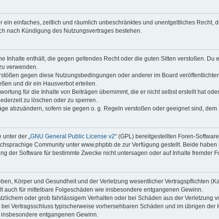
ber ein einfaches, zeitlich und räumlich unbeschränktes und unentgeltliches Recht
auch nach Kündigung des Nutzungsvertrages bestehen.
ine Inhalte enthält, die gegen geltendes Recht oder die guten Sitten verstoßen. Du 
 zu verwenden.
erstößen gegen diese Nutzungsbedingungen oder anderer im Board veröffentlichte
ßen und dir ein Hausverbot erteilen.
ortung für die Inhalte von Beiträgen übernimmt, die er nicht selbst erstellt hat od
jederzeit zu löschen oder zu sperren.
räge abzuändern, sofern sie gegen o. g. Regeln verstoßen oder geeignet sind, dem
 unter der „
GNU General Public License v2
“ (GPL) bereitgestellten Foren-Softwa
chsprachige Community unter www.phpbb.de zur Verfügung gestellt. Beide haben ke
g der Software für bestimmte Zwecke nicht untersagen oder auf Inhalte fremder F
ben, Körper und Gesundheit und der Verletzung wesentlicher Vertragspflichten (Kard
gilt auch für mittelbare Folgeschäden wie insbesondere entgangenen Gewinn.
ätzlichem oder grob fahrlässigem Verhalten oder bei Schäden aus der Verletzung 
 die bei Vertragsschluss typischerweise vorhersehbaren Schäden und im übrigen de
wie insbesondere entgangenen Gewinn.