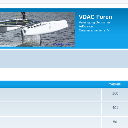
VDAC Foren
Vereinigung Deutscher
A-Division
Catamaransegler e. V.
THEMEN
160
401
50