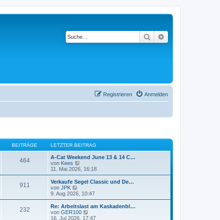
Suche
Erweiterte Suche
Registrieren
Anmelden
BEITRÄGE
LETZTER BEITRAG
A-Cat Weekend June 13 & 14 C…
464
N
von
Kees
e
11. Mai 2026, 16:18
u
e
Verkaufe Segel Classic und De…
911
s
N
von
JPK
t
e
9. Aug 2026, 10:47
e
u
r
e
Re: Arbeitslast am Kaskadenbl…
232
B
s
N
von
GER100
e
t
e
16. Jul 2026, 17:47