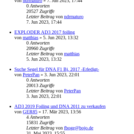
von
ndrmaturo
»
7. Jun 2023, 17:44
0
Antworten
20527
Zugriffe
Letzter Beitrag
von
ndrmaturo
7. Jun 2023, 17:44
EXPLODER AD3 2017 foiling
von
matthias
»
5. Jun 2023, 13:32
0
Antworten
20960
Zugriffe
Letzter Beitrag
von
matthias
5. Jun 2023, 13:32
Suche Segel für DNA F1 Bj. 2017 -Erledigt-
von
PeterPan
»
3. Jun 2023, 22:01
0
Antworten
20013
Zugriffe
Letzter Beitrag
von
PeterPan
3. Jun 2023, 22:01
AD3 2019 Foiling und DNA 2011 zu verkaufen
von
GER85
»
17. Mär 2023, 13:56
4
Antworten
15831
Zugriffe
Letzter Beitrag
von
fboge@bojo.de
31. Mai 2023, 15:55