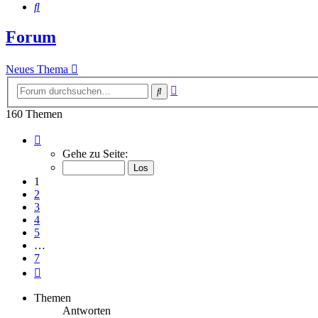
Suche
Forum
Neues Thema
Erweiterte
Suche
Suche
160 Themen
Seite
1
Gehe zu Seite:
von
7
1
2
3
4
5
…
7
Nächste
Themen
Antworten