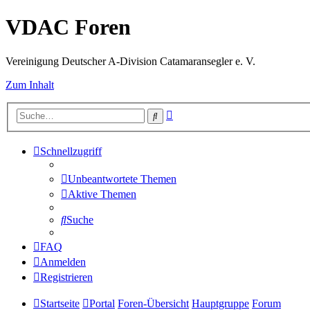
VDAC Foren
Vereinigung Deutscher A-Division Catamaransegler e. V.
Zum Inhalt
Erweiterte
Suche
Suche
Schnellzugriff
Unbeantwortete Themen
Aktive Themen
Suche
FAQ
Anmelden
Registrieren
Startseite
Portal
Foren-Übersicht
Hauptgruppe
Forum