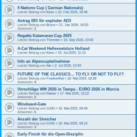
4 Nations Cup ( German Nationals)
Letzter Beitrag von
Kees
«
22. Feb 2026, 16:46
Antrag IBS für exploder AD3
Letzter Beitrag von
Bruce
«
21. Jan 2026, 16:53
Antworten:
2
Regatta Katamaran-Cup 2025
Letzter Beitrag von
Thorsten
«
10. Sep 2025, 23:00
A-Cat Weekend Hellevoetsluis Holland
Letzter Beitrag von
Kees
«
19. Jul 2025, 11:10
Info an Alpencupteilnehmer
Letzter Beitrag von
Ale
«
2. Jul 2025, 13:59
FUTURE OF THE CLASSICS... TO FLY OR NOT TO FLY?
Letzter Beitrag von
FrankenKai
«
18. Mai 2025, 18:28
Antworten:
4
Vorschläge WM 2026 in Tampa - EURO 2026 in Murcia
Letzter Beitrag von
Rainer
«
17. Mai 2025, 10:22
Antworten:
2
Windward-Gate
Letzter Beitrag von
G342
«
16. Mai 2025, 09:48
Antworten:
5
Anzahl der Streicher
Letzter Beitrag von
G342
«
16. Mai 2025, 09:15
Antworten:
3
Early Finish für die Open-Disziplin