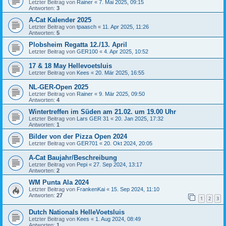
Letzter Beitrag von
Rainer
«
7. Mai 2025, 09:15
Antworten:
3
A-Cat Kalender 2025
Letzter Beitrag von
tpaasch
«
11. Apr 2025, 11:26
Antworten:
5
Plobsheim Regatta 12./13. April
Letzter Beitrag von
GER100
«
4. Apr 2025, 10:52
17 & 18 May Hellevoetsluis
Letzter Beitrag von
Kees
«
20. Mär 2025, 16:55
NL-GER-Open 2025
Letzter Beitrag von
Rainer
«
9. Mär 2025, 09:50
Antworten:
4
Wintertreffen im Süden am 21.02. um 19.00 Uhr
Letzter Beitrag von
Lars GER 31
«
20. Jan 2025, 17:32
Antworten:
1
Bilder von der Pizza Open 2024
Letzter Beitrag von
GER701
«
20. Okt 2024, 20:05
A-Cat Baujahr/Beschreibung
Letzter Beitrag von
Pepi
«
27. Sep 2024, 13:17
Antworten:
2
WM Punta Ala 2024
Letzter Beitrag von
FrankenKai
«
15. Sep 2024, 11:10
Antworten:
27
1
2
3
Dutch Nationals HelleVoetsluis
Letzter Beitrag von
Kees
«
1. Aug 2024, 08:49
Antworten:
1