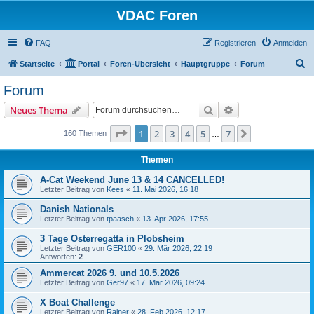
VDAC Foren
FAQ
Registrieren
Anmelden
S
Startseite
Portal
Foren-Übersicht
Hauptgruppe
Forum
u
Forum
c
Suche
Erweiterte Suche
Neues Thema
h
e
Seite
1
von
7
1
2
3
4
5
7
Nächste
160 Themen
…
Themen
A-Cat Weekend June 13 & 14 CANCELLED!
Letzter Beitrag von
Kees
«
11. Mai 2026, 16:18
Danish Nationals
Letzter Beitrag von
tpaasch
«
13. Apr 2026, 17:55
3 Tage Osterregatta in Plobsheim
Letzter Beitrag von
GER100
«
29. Mär 2026, 22:19
Antworten:
2
Ammercat 2026 9. und 10.5.2026
Letzter Beitrag von
Ger97
«
17. Mär 2026, 09:24
X Boat Challenge
Letzter Beitrag von
Rainer
«
28. Feb 2026, 12:17