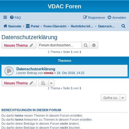
VDAC Foren
FAQ
Registrieren
Anmelden
S
Startseite
Portal
Foren-Übersicht
Rechtliche Informationen
Datenschutzerklärung
u
Datenschutzerklärung
c
Suche
Erweiterte Suche
Neues Thema
h
1 Thema • Seite
1
von
1
e
Themen
Datenschutzerklärung
Letzter Beitrag von
nimda
«
18. Okt 2018, 14:22
Neues Thema
1 Thema • Seite
1
von
1
Gehe zu
BERECHTIGUNGEN IN DIESEM FORUM
Du darfst
keine
neuen Themen in diesem Forum erstellen.
Du darfst
keine
Antworten zu Themen in diesem Forum erstellen.
Du darfst deine Beiträge in diesem Forum
nicht
ändern.
Du darfst deine Beiträge in diesem Forum
nicht
löschen.