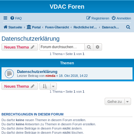
VDAC Foren
FAQ
Registrieren
Anmelden
S
Startseite
Portal
Foren-Übersicht
Rechtliche Informationen
Datenschutzerklärung
u
Datenschutzerklärung
c
Suche
Erweiterte Suche
Neues Thema
h
1 Thema • Seite
1
von
1
e
Themen
Datenschutzerklärung
Letzter Beitrag von
nimda
«
18. Okt 2018, 14:22
Neues Thema
1 Thema • Seite
1
von
1
Gehe zu
BERECHTIGUNGEN IN DIESEM FORUM
Du darfst
keine
neuen Themen in diesem Forum erstellen.
Du darfst
keine
Antworten zu Themen in diesem Forum erstellen.
Du darfst deine Beiträge in diesem Forum
nicht
ändern.
Du darfst deine Beiträge in diesem Forum
nicht
löschen.