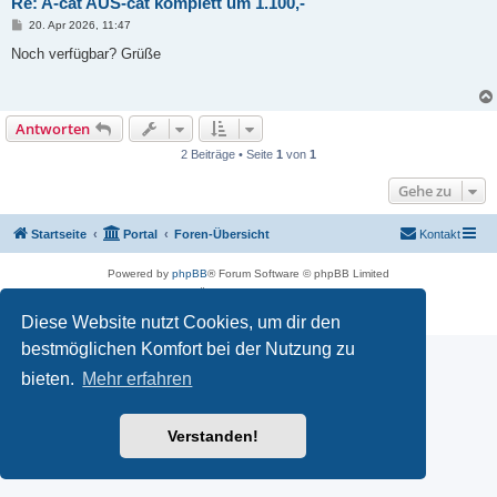
Re: A-cat AUS-cat komplett um 1.100,-
B
20. Apr 2026, 11:47
e
i
Noch verfügbar? Grüße
t
r
a
g
Antworten
2 Beiträge • Seite
1
von
1
Gehe zu
Startseite
Portal
Foren-Übersicht
Kontakt
Powered by
phpBB
® Forum Software © phpBB Limited
Deutsche Übersetzung durch
phpBB.de
Datenschutz
|
Nutzungsbedingungen
Diese Website nutzt Cookies, um dir den
bestmöglichen Komfort bei der Nutzung zu
bieten.
Mehr erfahren
Verstanden!