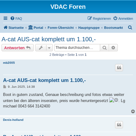
VDAC Foren
FAQ
Registrieren
Anmelden
S
Startseite
Portal
Foren-Übersicht
Hauptgruppe
Bootsmarkt
u
A-cat AUS-cat komplett um 1.100,-
c
Suche
Erweiterte
Antworten
h
2 Beiträge • Seite
1
von
1
e
mb2005
A-cat AUS-cat komplett um 1.100,-
B
9. Jun 2025, 14:38
e
i
Boot in gutem zustand, Genaue beschreibung und fotos etwas weiter
t
unten bei den älteren inseraten, preis wurde heruntergesetzt
. Lg
r
a
michael 0043 664 3142400
g
Denis-holland