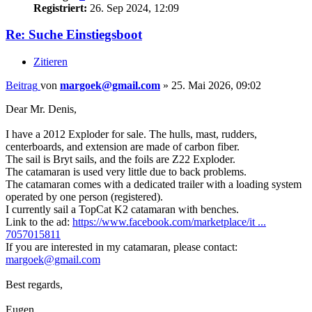
Registriert:
26. Sep 2024, 12:09
Re: Suche Einstiegsboot
Zitieren
Beitrag
von
margoek@gmail.com
»
25. Mai 2026, 09:02
Dear Mr. Denis,
I have a 2012 Exploder for sale. The hulls, mast, rudders,
centerboards, and extension are made of carbon fiber.
The sail is Bryt sails, and the foils are Z22 Exploder.
The catamaran is used very little due to back problems.
The catamaran comes with a dedicated trailer with a loading system
operated by one person (registered).
I currently sail a TopCat K2 catamaran with benches.
Link to the ad:
https://www.facebook.com/marketplace/it ...
7057015811
If you are interested in my catamaran, please contact:
margoek@gmail.com
Best regards,
Eugen