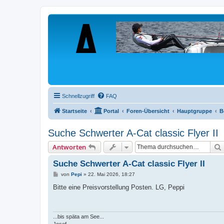
Schnellzugriff
FAQ
Startseite
Portal
Foren-Übersicht
Hauptgruppe
B
Suche Schwerter A-Cat classic Flyer II
Antworten
Suche Schwerter A-Cat classic Flyer II
B
von
Pepi
»
22. Mai 2026, 18:27
e
i
Bitte eine Preisvorstellung Posten. LG, Peppi
t
r
a
g
...bis späta am See...
Josef