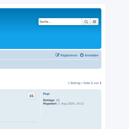
Suche
Erweiterte Suche
Registrieren
Anmelden
1 Beitrag • Seite
1
von
1
Pepi
Beiträge:
12
Registriert:
2. Aug 2024, 10:21