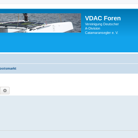
VDAC Foren
Vereinigung Deutscher
A-Division
Catamaransegler e. V.
ootsmarkt
Suche
Erweiterte Suche