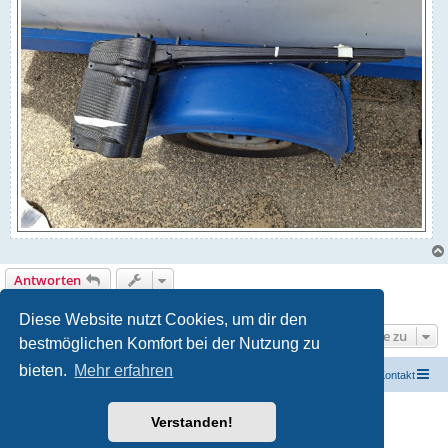
Antworten
1 Beitrag • Seite
1
von
1
Diese Website nutzt Cookies, um dir den
Gehe zu
bestmöglichen Komfort bei der Nutzung zu
bieten.
Mehr erfahren
Startseite
Portal
Foren-Übersicht
Kontakt
Powered by
phpBB
® Forum Software © phpBB Limited
Verstanden!
Deutsche Übersetzung durch
phpBB.de
Datenschutz
|
Nutzungsbedingungen