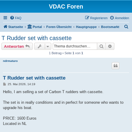
VDAC Foren
FAQ
Registrieren
Anmelden
S
Startseite
Portal
Foren-Übersicht
Hauptgruppe
Bootsmarkt
u
T Rudder set with cassette
c
Suche
Erweiterte
Antworten
h
1 Beitrag • Seite
1
von
1
e
ndrmaturo
T Rudder set with cassette
B
25. Mai 2026, 14:19
e
i
Hello, I am selling a set of Carbon T rudders with cassette.
t
r
a
The set is in really conditions and in perfect for someone who wants to
g
upgrade his boat.
PRICE: 1600 Euros
Located in NL