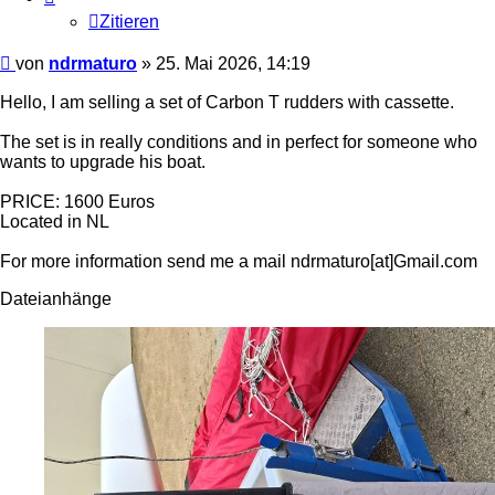
Zitieren
Beitrag
von
ndrmaturo
»
25. Mai 2026, 14:19
Hello, I am selling a set of Carbon T rudders with cassette.
The set is in really conditions and in perfect for someone who
wants to upgrade his boat.
PRICE: 1600 Euros
Located in NL
For more information send me a mail ndrmaturo[at]Gmail.com
Dateianhänge