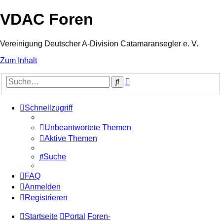
VDAC Foren
Vereinigung Deutscher A-Division Catamaransegler e. V.
Zum Inhalt
Erweiterte
Suche
Suche
Schnellzugriff
Unbeantwortete Themen
Aktive Themen
Suche
FAQ
Anmelden
Registrieren
Startseite
Portal
Foren-