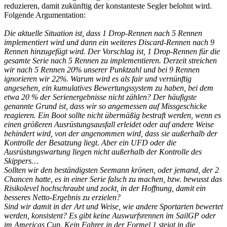
reduzieren, damit zukünftig der konstanteste Segler belohnt wird.
Folgende Argumentation:
Die aktuelle Situation ist, dass 1 Drop-Rennen nach 5 Rennen
implementiert wird und dann ein weiteres Discard-Rennen nach 9
Rennen hinzugefügt wird. Der Vorschlag ist, 1 Drop-Rennen für die
gesamte Serie nach 5 Rennen zu implementieren. Derzeit streichen
wir nach 5 Rennen 20% unserer Punktzahl und bei 9 Rennen
ignorieren wir 22%. Warum wird es als fair und vernünftig
angesehen, ein kumulatives Bewertungssystem zu haben, bei dem
etwa 20 % der Serienergebnisse nicht zählen? Der häufigste
genannte Grund ist, dass wir so angemessen auf Missgeschicke
reagieren. Ein Boot sollte nicht übermäßig bestraft werden, wenn es
einen größeren Ausrüstungsausfall erleidet oder auf andere Weise
behindert wird, von der angenommen wird, dass sie außerhalb der
Kontrolle der Besatzung liegt. Aber ein UFD oder die
Ausrüstungswartung liegen nicht außerhalb der Kontrolle des
Skippers…
Sollten wir den beständigsten Seemann krönen, oder jemand, der 2
Chancen hatte, es in einer Serie falsch zu machen, bzw. bewusst das
Risikolevel hochschraubt und zockt, in der Hoffnung, damit ein
besseres Netto-Ergebnis zu erzielen?
Sind wir damit in der Art und Weise, wie andere Sportarten bewertet
werden, konsistent? Es gibt keine Auswurfsrennen im SailGP oder
im Americas Cup. Kein Fahrer in der Formel 1 steigt in die