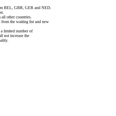
ors from BEL, GBR, GER and NED.
st.
all other countries.
is from the waiting list and new
e a limited number of
l not increase the
lity.