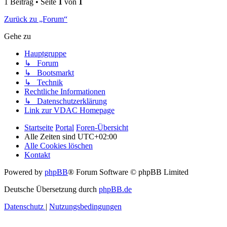
1 Beitrag • Seite
1
von
1
Zurück zu „Forum“
Gehe zu
Hauptgruppe
↳ Forum
↳ Bootsmarkt
↳ Technik
Rechtliche Informationen
↳ Datenschutzerklärung
Link zur VDAC Homepage
Startseite
Portal
Foren-Übersicht
Alle Zeiten sind
UTC+02:00
Alle Cookies löschen
Kontakt
Powered by
phpBB
® Forum Software © phpBB Limited
Deutsche Übersetzung durch
phpBB.de
Datenschutz
|
Nutzungsbedingungen