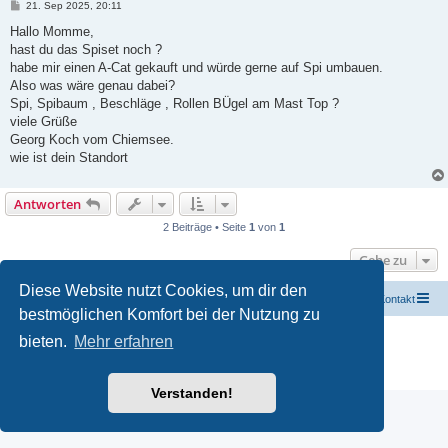
B
21. Sep 2025, 20:11
e
i
Hallo Momme,
t
hast du das Spiset noch ?
r
a
habe mir einen A-Cat gekauft und würde gerne auf Spi umbauen.
g
Also was wäre genau dabei?
Spi, Spibaum , Beschläge , Rollen BÜgel am Mast Top ?
viele Grüße
Georg Koch vom Chiemsee.
wie ist dein Standort
Antworten
2 Beiträge • Seite
1
von
1
Gehe zu
Diese Website nutzt Cookies, um dir den
Startseite
Portal
Foren-Übersicht
Kontakt
bestmöglichen Komfort bei der Nutzung zu
Powered by
phpBB
® Forum Software © phpBB Limited
bieten.
Mehr erfahren
Deutsche Übersetzung durch
phpBB.de
Datenschutz
|
Nutzungsbedingungen
Verstanden!