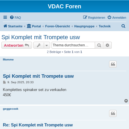
VDAC Foren
FAQ
Registrieren
Anmelden
S
Startseite
Portal
Foren-Übersicht
Hauptgruppe
Technik
u
Spi Komplet mit Trompete usw
c
Suche
Erweiterte
Antworten
h
2 Beiträge • Seite
1
von
1
e
Momme
Spi Komplet mit Trompete usw
B
9. Sep 2025, 20:33
e
i
Komplettes spinaker set zu verkaufen
t
450€
r
a
g
geggecook
Re: Spi Komplet mit Trompete usw