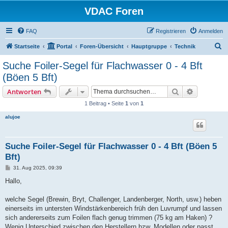
VDAC Foren
FAQ
Registrieren
Anmelden
S
Startseite
Portal
Foren-Übersicht
Hauptgruppe
Technik
u
Suche Foiler-Segel für Flachwasser 0 - 4 Bft
c
(Böen 5 Bft)
h
Suche
Erweiterte
Antworten
e
1 Beitrag • Seite
1
von
1
alujoe
Suche Foiler-Segel für Flachwasser 0 - 4 Bft (Böen 5
Bft)
B
31. Aug 2025, 09:39
e
i
Hallo,
t
r
a
welche Segel (Brewin, Bryt, Challenger, Landenberger, North, usw.) heben
g
einerseits im untersten Windstärkenbereich früh den Luvrumpf und lassen
sich andererseits zum Foilen flach genug trimmen (75 kg am Haken) ?
Wenig Unterschied zwischen den Herstellern bzw. Modellen oder passt