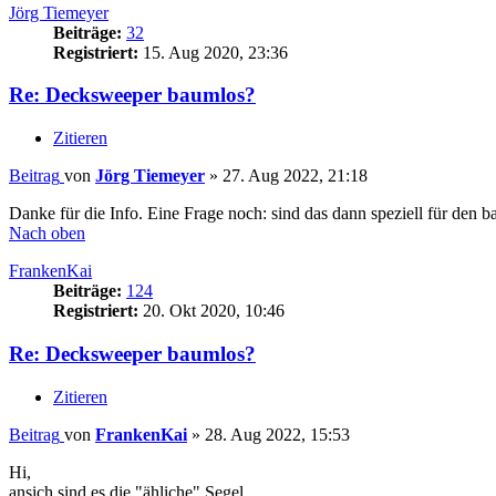
Jörg Tiemeyer
Beiträge:
32
Registriert:
15. Aug 2020, 23:36
Re: Decksweeper baumlos?
Zitieren
Beitrag
von
Jörg Tiemeyer
»
27. Aug 2022, 21:18
Danke für die Info. Eine Frage noch: sind das dann speziell für de
Nach oben
FrankenKai
Beiträge:
124
Registriert:
20. Okt 2020, 10:46
Re: Decksweeper baumlos?
Zitieren
Beitrag
von
FrankenKai
»
28. Aug 2022, 15:53
Hi,
ansich sind es die "ähliche" Segel.