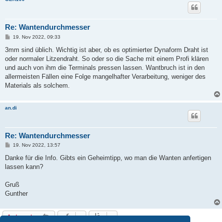
Re: Wantendurchmesser
B
19. Nov 2022, 09:33
e
i
3mm sind üblich. Wichtig ist aber, ob es optimierter Dynaform Draht ist
t
oder normaler Litzendraht. So oder so die Sache mit einem Profi klären
r
a
und auch von ihm die Terminals pressen lassen. Wantbruch ist in den
g
allermeisten Fällen eine Folge mangelhafter Verarbeitung, weniger des
Materials als solchem.
an.di
Re: Wantendurchmesser
B
19. Nov 2022, 13:57
e
i
Danke für die Info. Gibts ein Geheimtipp, wo man die Wanten anfertigen
t
lassen kann?
r
a
g
Gruß
Gunther
Antworten