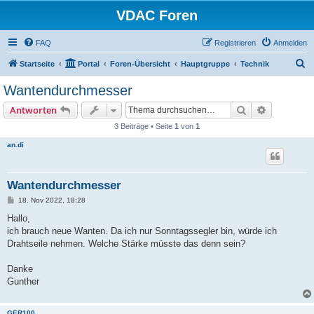
VDAC Foren
FAQ
Registrieren
Anmelden
S
Startseite
Portal
Foren-Übersicht
Hauptgruppe
Technik
u
Wantendurchmesser
c
Suche
Erweiterte
Antworten
h
3 Beiträge • Seite
1
von
1
e
an.di
Wantendurchmesser
B
18. Nov 2022, 18:28
e
i
Hallo,
t
ich brauch neue Wanten. Da ich nur Sonntagssegler bin, würde ich
r
a
Drahtseile nehmen. Welche Stärke müsste das denn sein?
g
Danke
Gunther
GER100