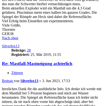
das man die Schwerter hierbei vernachlässigen muss.
Beim aktuellen Exploder wird ein Mastfall um die 4,3 Grad
gefahren. Plus/minus meist eines halben bis ganzen Grades. Die
Spiegel der Rümpfe am Heck sind dabei die Referenzfläche.
Viel Erfolg beim Einstellen um experimentieren.
Viele Grüße,
Thorsten
GER38
Nach oben
Silverfox13
Beiträge:
28
Registriert:
25. Mär 2019, 11:55
Re: Mastfall-Mastneigung achterlich
Zitieren
Beitrag
von
Silverfox13
»
3. Jun 2023, 17:53
herzlichen Dank für die ausführliche Info. Ich denke ich werde mit
dem Mastfall bei 5 Prozent beginnen und mich am Wasser
herantasten. Die Spiegel als Referenzfläche kann ich leider nicht
nützen, da sie nach oben vorne hin abgeschrägt sind, aber bei
meinen geraden Rümpfen werde ich das auf ebener Stellfläche