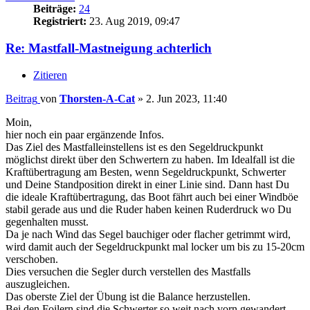
Beiträge:
24
Registriert:
23. Aug 2019, 09:47
Re: Mastfall-Mastneigung achterlich
Zitieren
Beitrag
von
Thorsten-A-Cat
»
2. Jun 2023, 11:40
Moin,
hier noch ein paar ergänzende Infos.
Das Ziel des Mastfalleinstellens ist es den Segeldruckpunkt
möglichst direkt über den Schwertern zu haben. Im Idealfall ist die
Kraftübertragung am Besten, wenn Segeldruckpunkt, Schwerter
und Deine Standposition direkt in einer Linie sind. Dann hast Du
die ideale Kraftübertragung, das Boot fährt auch bei einer Windböe
stabil gerade aus und die Ruder haben keinen Ruderdruck wo Du
gegenhalten musst.
Da je nach Wind das Segel bauchiger oder flacher getrimmt wird,
wird damit auch der Segeldruckpunkt mal locker um bis zu 15-20cm
verschoben.
Dies versuchen die Segler durch verstellen des Mastfalls
auszugleichen.
Das oberste Ziel der Übung ist die Balance herzustellen.
Bei den Foilern sind die Schwerter so weit nach vorn gewandert,