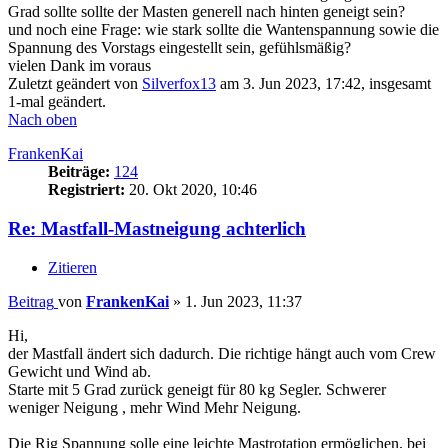
Grad sollte sollte der Masten generell nach hinten geneigt sein?
und noch eine Frage: wie stark sollte die Wantenspannung sowie die
Spannung des Vorstags eingestellt sein, gefühlsmäßig?
vielen Dank im voraus
Zuletzt geändert von
Silverfox13
am 3. Jun 2023, 17:42, insgesamt
1-mal geändert.
Nach oben
FrankenKai
Beiträge:
124
Registriert:
20. Okt 2020, 10:46
Re: Mastfall-Mastneigung achterlich
Zitieren
Beitrag
von
FrankenKai
»
1. Jun 2023, 11:37
Hi,
der Mastfall ändert sich dadurch. Die richtige hängt auch vom Crew
Gewicht und Wind ab.
Starte mit 5 Grad zurück geneigt für 80 kg Segler. Schwerer
weniger Neigung , mehr Wind Mehr Neigung.
Die Rig Spannung solle eine leichte Mastrotation ermöglichen, bei